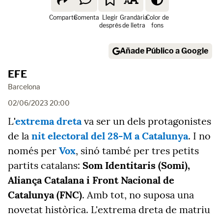
Comparte
Comenta
Llegir
Grandària
Color de
després
de lletra
fons
Añade Público a Google
EFE
Barcelona
02/06/2023 20:00
L
'
extrema dreta
va ser un dels protagonistes
de la
nit electoral del 28-M a Catalunya
. I no
només per
Vox
, sinó també per tres petits
partits catalans:
Som Identitaris (Somi),
Aliança Catalana i Front Nacional de
Catalunya (FNC)
. Amb tot, no suposa una
novetat històrica. L'extrema dreta de matriu