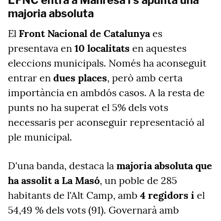
L'FNC entra a Manresa i s'apunta una
majoria absoluta
El
Front Nacional de Catalunya
es
presentava en
10 localitats
en aquestes
eleccions municipals. Només ha aconseguit
entrar en
dues places
, però amb certa
importància en ambdós casos. A la resta de
punts no ha superat el 5% dels vots
necessaris per aconseguir representació al
ple municipal.
D'una banda, destaca la
majoria absoluta que
ha assolit a La Masó
, un poble de 285
habitants de l'Alt Camp, amb
4 regidors i
el
54,49 % dels vots (91). Governarà amb