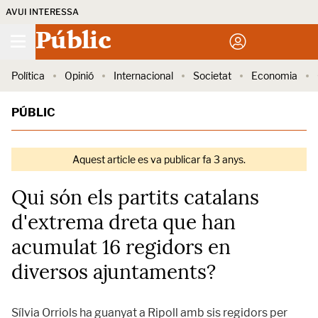
AVUI INTERESSA
Públic
Política
Opinió
Internacional
Societat
Economia
PÚBLIC
Aquest article es va publicar fa 3 anys.
Qui són els partits catalans
d'extrema dreta que han
acumulat 16 regidors en
diversos ajuntaments?
Sílvia Orriols ha guanyat a Ripoll amb sis regidors per