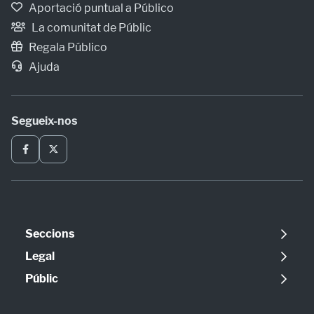
Aportació puntual a Público
La comunitat de Públic
Regala Público
Ajuda
Segueix-nos
Seccions
Política
Legal
Opinió
Avís legal
Públic
Internacional
Política de cookies
Qui som
Societat
Política de privadesa