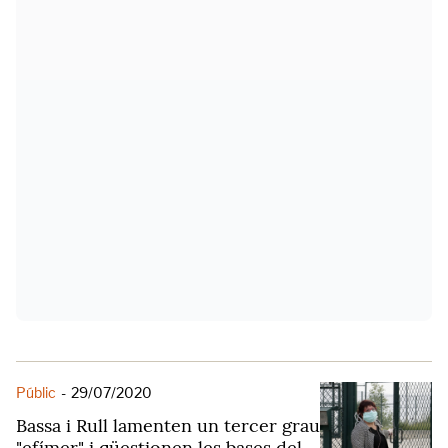
Públic
-
29/07/2020
Bassa i Rull lamenten un tercer grau
"efímer" i qüestionen les bases del