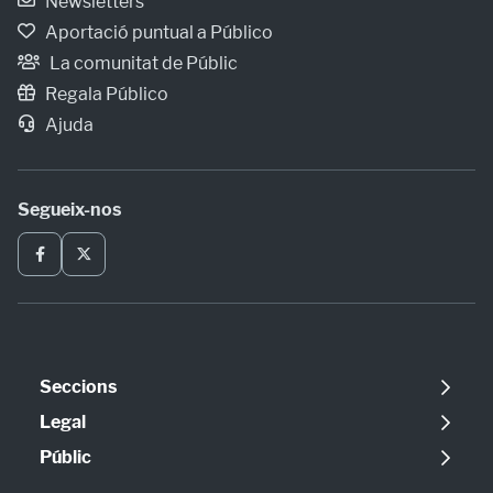
Newsletters
Aportació puntual a Público
La comunitat de Públic
Regala Público
Ajuda
Segueix-nos
Seccions
Política
Legal
Opinió
Avís legal
Públic
Internacional
Política de cookies
Qui som