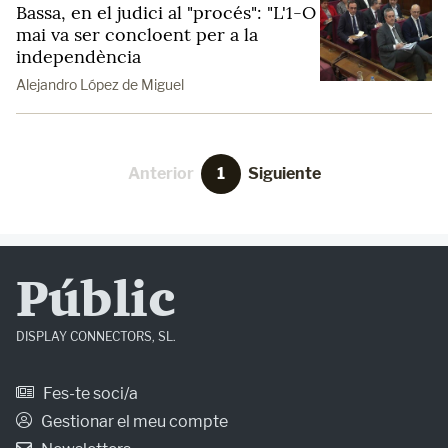
Bassa, en el judici al "procés": "L'1-O
mai va ser concloent per a la
independència
Alejandro López de Miguel
Anterior
1
Siguiente
Públic
DISPLAY CONNECTORS, SL.
Fes-te soci/a
Gestionar el meu compte