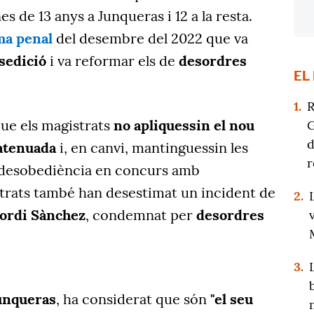
s de 13 anys a Junqueras i 12 a la resta.
ma penal
del desembre del 2022 que va
 sedició
i va reformar els de
desordres
EL
1.
R
que els magistrats
no apliquessin el nou
G
d
 atenuada
i, en canvi, mantinguessin les
r
 desobediència en concurs amb
strats també han desestimat un incident de
2.
Jordi Sànchez
, condemnat per
desordres
3.
unqueras
, ha considerat que són
"el seu