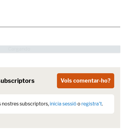
subscriptors
Vols comentar-ho?
s nostres subscriptors,
inicia sessió
o
registra't
.