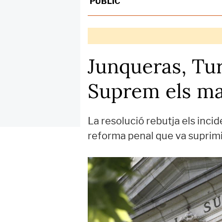
PÚBLIC
Junqueras, Tur
Suprem els man
La resolució rebutja els incid
reforma penal que va suprimir