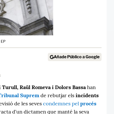
- EP
Añade Público a Google
3
i Turull, Raül Romeva i Dolors Bassa
han
Tribunal Suprem
de rebutjar els
incidents
evisió de les seves
condemnes pel
procés
tracta d'un dictamen que manté la seva