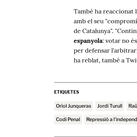
També ha reaccionat l
amb el seu "compromís
de Catalunya". "Conti
espanyola
: votar no é
per defensar l'arbitrar
ha reblat, també a Twi
ETIQUETES
Oriol Junqueras
Jordi Turull
Ra
Codi Penal
repressió a l'indepe