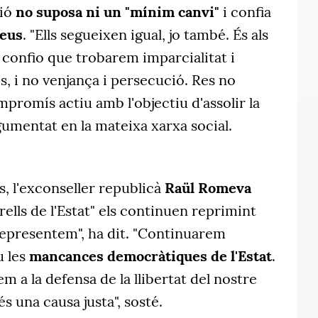
sió
no suposa ni un "mínim canvi"
i confia
peus
. "Ells segueixen igual, jo també. És als
 confio que trobarem imparcialitat i
s, i no venjança i persecució. Res no
mpromís actiu amb l'objectiu d'assolir la
umentat en la mateixa xarxa social.
s, l'exconseller republicà
Raül Romeva
rells de l'Estat" els continuen reprimint
representem", ha dit. "Continuarem
u les
mancances democràtiques de l'Estat
.
em a la defensa de la llibertat del nostre
és una causa justa", sosté.