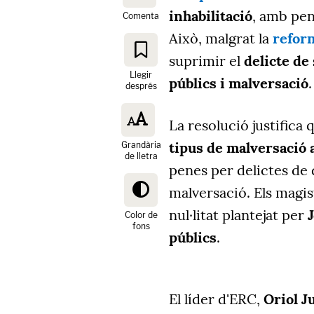
inhabilitació
, amb pene
Comenta
Això, malgrat la
refor
suprimir el
delicte de
Llegir
públics i malversació
.
després
La resolució justifica 
tipus de malversació
Grandària
de lletra
penes per delictes de
malversació. Els magi
nul·litat plantejat per
Color de
fons
públics
.
El líder d'ERC,
Oriol J