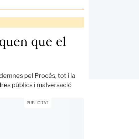
iquen que el
ndemnes pel Procés, tot i la
dres públics i malversació
PUBLICITAT