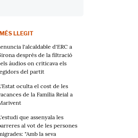
 MÉS LLEGIT
enuncia l'alcaldable d'ERC a
irona després de la filtració
els àudios on criticava els
egidors del partit
L'Estat oculta el cost de les
vacances de la Família Reial a
Marivent
L'estudi que assenyala les
barreres al vot de les persones
migrades: "Amb la seva