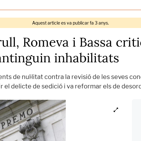
Aquest article es va publicar fa 3 anys.
ull, Romeva i Bassa crit
tinguin inhabilitats
ents de nul·litat contra la revisió de les seves co
 el delicte de sedició i va reformar els de desor