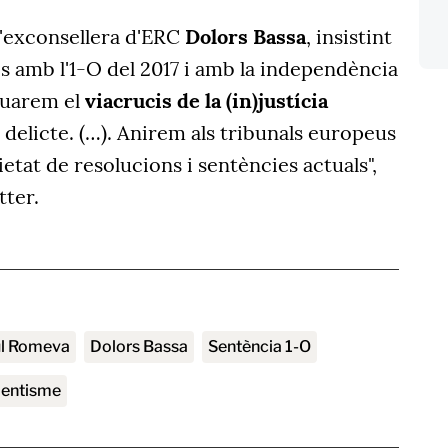
'exconsellera d'ERC
Dolors Bassa
, insistint
 amb l'1-O del 2017 i amb la independència
nuarem el
viacrucis de la (in)justícia
s delicte. (…). Anirem als tribunals europeus
ietat de resolucions i sentències actuals",
tter.
ül Romeva
Dolors Bassa
sentència 1-O
ndentisme