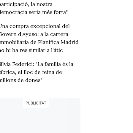
participació, la nostra
democràcia seria més forta"
Una compra excepcional del
Govern d'Ayuso: a la cartera
immobiliària de Planifica Madrid
no hi ha res similar a l'àtic
Silvia Federici: "La família és la
fàbrica, el lloc de feina de
milions de dones"
PUBLICITAT