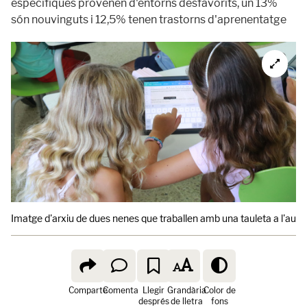
específiques provenen d'entorns desfavorits, un 13%
són nouvinguts i 12,5% tenen trastorns d'aprenentatge
Imatge d'arxiu de dues nenes que traballen amb una tauleta a l'aula.
Comparte
Comenta
Llegir
Grandària
Color de
després
de lletra
fons