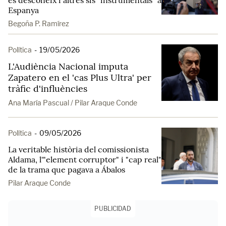
es desconeix i altres sis "instrumentals" a
Espanya
Begoña P. Ramírez
Política
-
19/05/2026
L'Audiència Nacional imputa
Zapatero en el 'cas Plus Ultra' per
tràfic d'influències
Ana María Pascual / Pilar Araque Conde
Política
-
09/05/2026
La veritable història del comissionista
Aldama, l'"element corruptor" i "cap real"
de la trama que pagava a Ábalos
Pilar Araque Conde
PUBLICIDAD