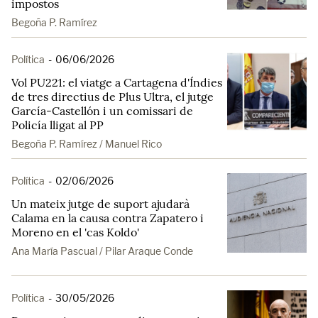
impostos
Begoña P. Ramírez
Política
-
06/06/2026
Vol PU221: el viatge a Cartagena d'Índies
de tres directius de Plus Ultra, el jutge
García-Castellón i un comissari de
Policía lligat al PP
Begoña P. Ramírez / Manuel Rico
Política
-
02/06/2026
Un mateix jutge de suport ajudarà
Calama en la causa contra Zapatero i
Moreno en el 'cas Koldo'
Ana María Pascual / Pilar Araque Conde
Política
-
30/05/2026