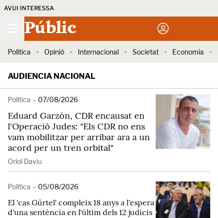
AVUI INTERESSA
Públic
Política
Opinió
Internacional
Societat
Economia
AUDIENCIA NACIONAL
Política
-
07/08/2026
Eduard Garzón, CDR encausat en
l'Operació Judes: "Els CDR no ens
vam mobilitzar per arribar ara a un
acord per un tren orbital"
Oriol Daviu
Política
-
05/08/2026
El 'cas Gürtel' compleix 18 anys a l'espera
d'una sentència en l'últim dels 12 judicis