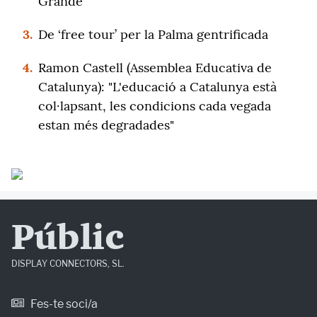
Grande
3.
De ‘free tour’ per la Palma gentrificada
4.
Ramon Castell (Assemblea Educativa de
Catalunya): "L'educació a Catalunya està
col·lapsant, les condicions cada vegada
estan més degradades"
Públic
DISPLAY CONNECTORS, SL.
Fes-te soci/a