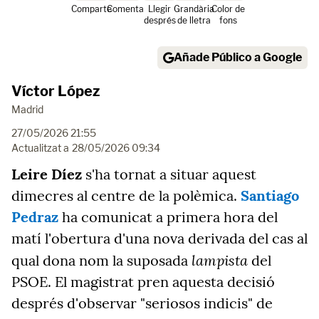
Comparte
Comenta
Llegir
Grandària
Color de
després
de lletra
fons
Añade Público a Google
Víctor López
Madrid
27/05/2026 21:55
Actualitzat a
28/05/2026 09:34
Leire Díez
s'ha tornat a situar aquest
dimecres al centre de la polèmica.
Santiago
Pedraz
ha comunicat a primera hora del
matí l'obertura d'una nova derivada del cas al
lampista
qual dona nom la suposada
del
PSOE. El magistrat pren aquesta decisió
després d'observar "seriosos indicis" de