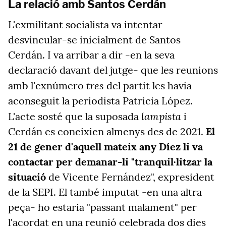
La relació amb Santos Cerdán
L'exmilitant socialista va intentar
desvincular-se inicialment de Santos
Cerdán. I va arribar a dir -en la seva
declaració davant del jutge- que les reunions
tres
amb l'exnúmero
del partit les havia
aconseguit la periodista Patricia López.
lampista
L'acte sosté que la suposada
i
Cerdán es coneixien almenys des de 2021.
El
21 de gener d'aquell mateix any Díez li va
contactar per demanar-li "tranquil·litzar la
situació
de Vicente Fernández", expresident
de la SEPI. El també imputat -en una altra
peça- ho estaria "passant malament" per
l'acordat en una reunió celebrada dos dies