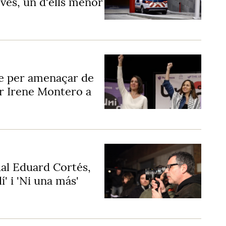
ves, un d'ells menor
e per amenaçar de
ar Irene Montero a
al Eduard Cortés,
í' i 'Ni una más'