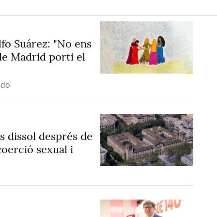
lfo Suárez: "No ens
e Madrid porti el
ado
s dissol després de
coerció sexual i