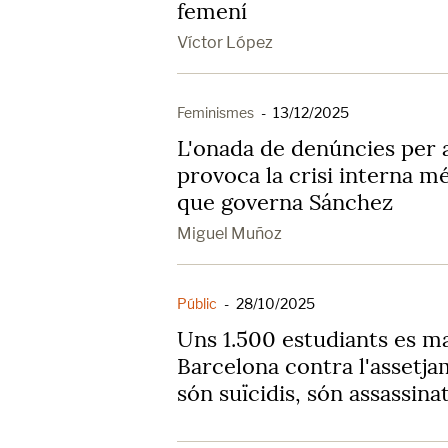
femení
Víctor López
Feminismes
-
13/12/2025
L'onada de denúncies per 
provoca la crisi interna m
que governa Sánchez
Miguel Muñoz
Públic
-
28/10/2025
Uns 1.500 estudiants es ma
Barcelona contra l'assetja
són suïcidis, són assassina