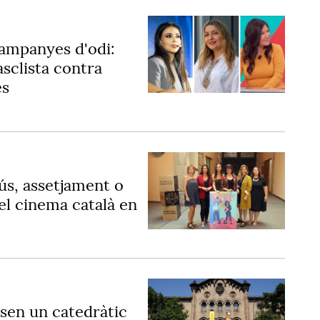
ampanyes d'odi:
asclista contra
es
ús, assetjament o
del cinema català en
usen un catedràtic