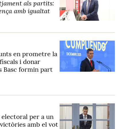
tjament als partits:
ença amb igualtat
Junts en prometre la
fiscals i donar
s Basc formin part
 electoral per a un
 victòries amb el vot