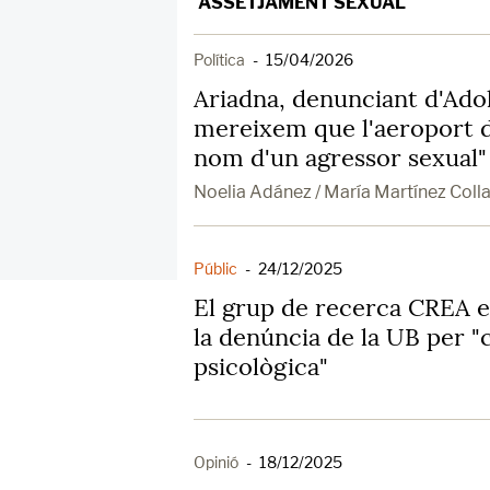
ASSETJAMENT SEXUAL
Política
-
15/04/2026
Ariadna, denunciant d'Ado
mereixem que l'aeroport d
nom d'un agressor sexual"
Noelia Adánez / María Martínez Coll
Públic
-
24/12/2025
El grup de recerca CREA e
la denúncia de la UB per "
psicològica"
Opinió
-
18/12/2025