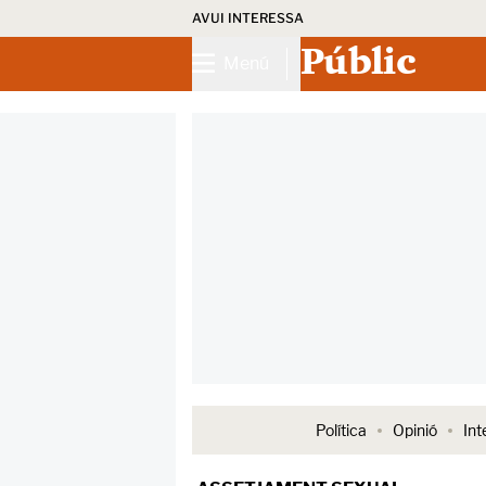
AVUI INTERESSA
Públic
Menú
Política
Opinió
Int