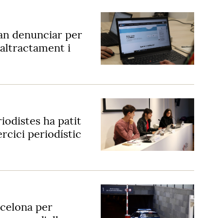
ran denunciar per
altractament i
iodistes ha patit
rcici periodístic
rcelona per