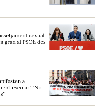
assetjament sexual
és gran al PSOE des
nifesten a
ment escolar: "No
ts"