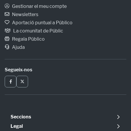
Gestionar el meu compte
Newsletters
Aportació puntual a Público
La comunitat de Públic
Regala Público
Ajuda
Segueix-nos
Seccions
Política
Legal