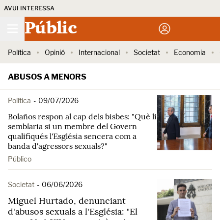
AVUI INTERESSA
Públic
Política
Opinió
Internacional
Societat
Economia
ABUSOS A MENORS
Política
-
09/07/2026
Bolaños respon al cap dels bisbes: "Què li
semblaria si un membre del Govern
qualifiqués l'Església sencera com a
banda d'agressors sexuals?"
Público
Societat
-
06/06/2026
Miguel Hurtado, denunciant
d'abusos sexuals a l'Església: "El