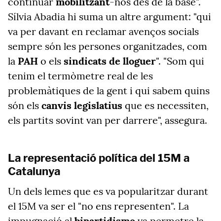
continuar
mobilitzant
-nos des de la base".
Sílvia Abadia hi suma un altre argument: "qui
va per davant en reclamar avenços socials
sempre són les persones organitzades, com
la
PAH
o els
sindicats de lloguer
". "Som qui
tenim el termòmetre real de les
problemàtiques de la gent i qui sabem quins
són els
canvis legislatius
que es necessiten,
els partits sovint van per darrere", assegura.
La representació política del 15M a
Catalunya
Un dels lemes que es va popularitzar durant
el 15M va ser el "no ens representen". La
impugnació al
bipartidisme
va permetre la