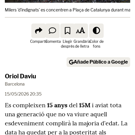
Milers 'd'indignats' es concentren a Plaça de Catalunya durant maig
Comparte
Comenta
Llegir
Grandària
Color de
després
de lletra
fons
Añade Público a Google
Oriol Daviu
Barcelona
15/05/2026 20:35
Es compleixen
15 anys
del
15M
i aviat tota
una generació que no va viure aquell
esdeveniment complirà la majoria d'edat. La
data ha quedat per a la posteritat als