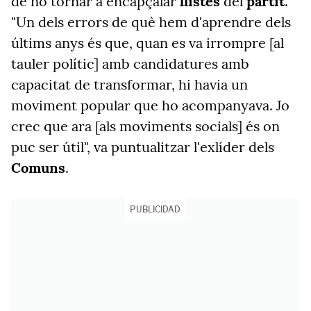
de no tornar a encapçalar
llistes
del
partit
.
"Un dels errors de què hem d'aprendre dels
últims anys és que, quan es va irrompre [al
tauler polític] amb candidatures amb
capacitat de transformar, hi havia un
moviment popular que ho acompanyava. Jo
crec que ara [als moviments socials] és on
puc ser útil", va puntualitzar l'exlíder dels
Comuns
.
PUBLICIDAD