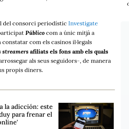
ll del consorci periodístic
Investigate
Público
 participat
com a únic mitjà a
constatar com els casinos il·legals
streamers
s
afiliats els fons amb els quals
arrossegar als seus seguidors-, de manera
s propis diners.
 la adicción: este
duy para frenar el
online'