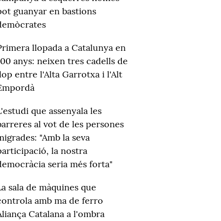
pot guanyar en bastions
demòcrates
Primera llopada a Catalunya en
100 anys: neixen tres cadells de
llop entre l'Alta Garrotxa i l'Alt
Empordà
L'estudi que assenyala les
barreres al vot de les persones
migrades: "Amb la seva
participació, la nostra
democràcia seria més forta"
La sala de màquines que
controla amb ma de ferro
Aliança Catalana a l'ombra