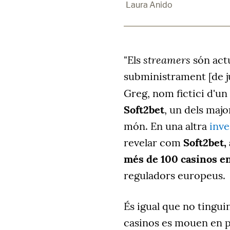
Laura Anido
streamers
"Els
són actu
subministrament [de jug
Greg, nom fictici d'un
Soft2bet
, un dels majo
món. En una altra
inve
revelar com
Soft2bet,
més de 100 casinos en 
reguladors europeus.
És igual que no tingui
casinos es mouen en 