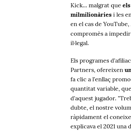
Kick... malgrat que
els
milmilionàries
i les 
en el cas de YouTube,
compromès a impedir
il·legal.
Els programes d'afilia
Partners
, ofereixen
u
fa clic a l'enllaç prom
quantitat variable
,
que
d'aquest jugador. "Tr
dubte, el nostre volum
ràpidament el coneixem
explicava el 2021 una 