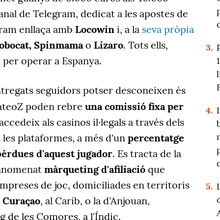
anal de Telegram, dedicat a les apostes de
agram enllaça amb
Locowin
i, a la
seva pròpia
Robocat, Spinmama
o
Lizaro
. Tots ells,
3.
a per operar a Espanya.
entregats seguidors potser desconeixen és
teoZ poden rebre
una comissió fixa per
4.
ccedeix als casinos il·legals a través dels
 les plataformes, a més d'un
percentatge
 pèrdues d'aquest jugador
. Es tracta de la
l'anomenat
màrqueting d'afiliació
que
mpreses de joc, domiciliades en territoris
5.
e
Curaçao
, al Carib, o la d'Anjouan,
g de les Comores, a l'Índic.