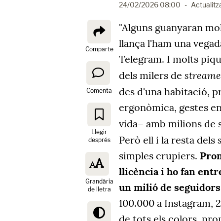
24/02/2026 08:00
-
Actualitz
"Alguns guanyaran mol
llança l'ham una vegada
Comparte
Telegram. I molts piqu
streame
dels milers de
des d'una habitació, 
Comenta
ergonòmica, gestes en v
vida– amb milions de s
Llegir
Però ell i la resta dels
després
simples crupiers.
Prom
llicència i ho fan ent
Grandària
un milió de seguidors
de lletra
100.000 a Instagram, 
de tots els colors, pr