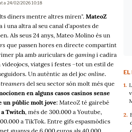
at a
24/02/2026 10:18
ts diners mentre altres miren".
MateoZ
 i una altra al seu canal d'apostes de
en. Als seus 24 anys, Mateo Molino és un
rs
que passen hores en directe compartint
gaming
primer pla amb auriculars de
i cadira
ideojocs, viatges i festes –tot un estil de
EL
online
eguidors. Un autèntic as del joc
.
streamers
del seu sector són molt més que
1.
L
ocionen en alguns casos casinos sense
v
M
re un públic molt jove
: MateoZ té gairebé
 a Twitch
, més de 300.000 a Youtube,
2.
200.000 a TikTok. Entre gifs espasmòdics
omet guanys de 6.000 euros als 40.000