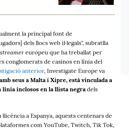
alment la principal font de
adors] dels llocs web il·legals", subratlla
streamer
europeu que ha treballat per
rs conglomerats de casinos en línia del
stigació anterior
, Investigate Europe va
 amb seus a Malta i Xipre, està vinculada a
línia inclosos en la llista negra
dels
n llicència a Espanya, aquests centenars de
plataformes com YouTube, Twitch, Tik Tok,