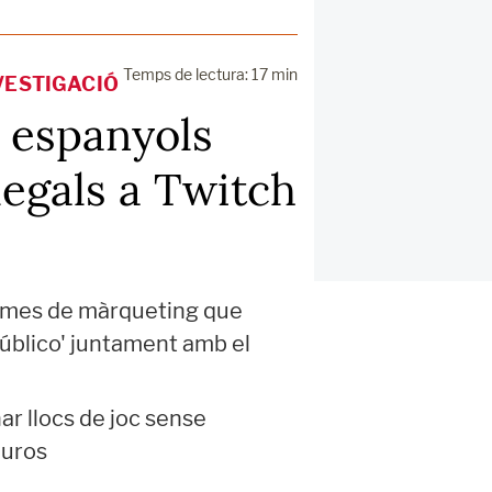
Temps de lectura: 17 min
VESTIGACIÓ
' espanyols
legals a Twitch
grames de màrqueting que
Público' juntament amb el
r llocs de joc sense
euros