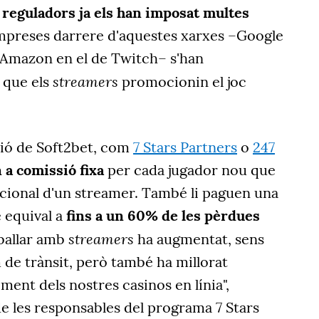
 reguladors ja els han imposat multes
empreses darrere d'aquestes xarxes –Google
 Amazon en el de Twitch– s'han
streamers
 que els
promocionin el joc
ció de Soft2bet, com
7 Stars Partners
o
247
n
a comissió fixa
per cada jugador nou que
ocional d'un
streamer
. També
li paguen una
 equival a
fins a un 60% de les pèrdues
streamers
eballar amb
ha augmentat, sens
 de trànsit, però també ha millorat
ent dels nostres casinos en línia",
de les responsables del programa 7 Stars