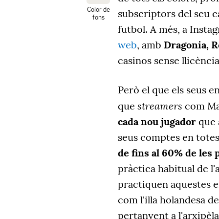
Color de
subscriptors del seu c
fons
futbol. A més, a Inst
web
, amb
Dragonia, 
casinos sense llicènci
Però el que els seus 
streamers
que
com Ma
cada nou jugador
que a
seus comptes en totes
de fins al 60% de les
pràctica habitual de 
practiquen aquestes e
com l'illa holandesa d
pertanyent a l'arxipèla