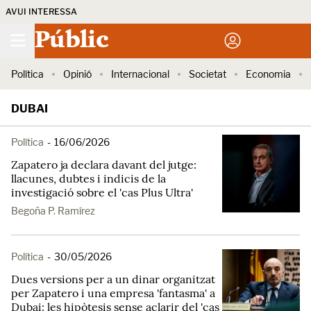
AVUI INTERESSA
Públic
Política
Opinió
Internacional
Societat
Economia
DUBAI
Política
-
16/06/2026
Zapatero ja declara davant del jutge:
llacunes, dubtes i indicis de la
investigació sobre el 'cas Plus Ultra'
Begoña P. Ramírez
Política
-
30/05/2026
Dues versions per a un dinar organitzat
per Zapatero i una empresa 'fantasma' a
Dubai: les hipòtesis sense aclarir del 'cas