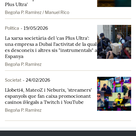
Plus Ultra'
Begoña P. Ramírez / Manuel Rico
Política
-
19/05/2026
La xarxa societària del 'cas Plus Ultra':
una empresa a Dubai l'activitat de la qual
es desconeix i altres sis "instrumentals" a
Espanya
Begoña P. Ramírez
Societat
-
24/02/2026
Llobeti4, MateoZ i Neburix, 'streamers'
espanyols que fan caixa promocionant
casinos il·legals a Twitch i YouTube
Begoña P. Ramírez