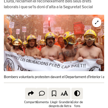
Lluita, reclamen el reconeixement dels seus drets
laborals i que se'ls doni d'alta a la Seguretat Social
Bombers voluntaris protesten davant el Departament d’Interior i algun
Comparte
Comenta
Llegir
Grandària
Color de
després
de lletra
fons