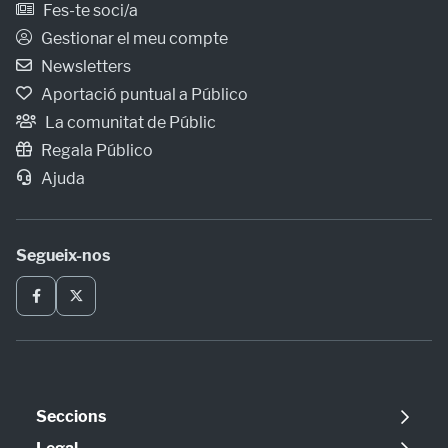
Fes-te soci/a
Gestionar el meu compte
Newsletters
Aportació puntual a Público
La comunitat de Públic
Regala Público
Ajuda
Segueix-nos
Seccions
Política