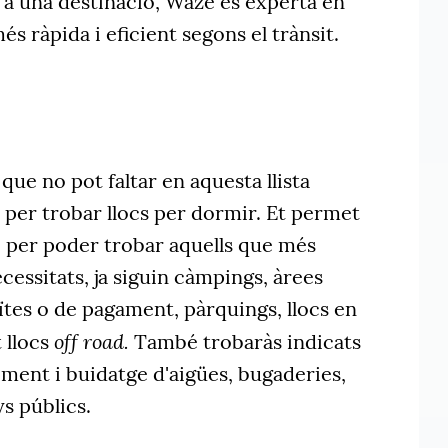
r a una destinació, Waze és experta en
s ràpida i eficient segons el trànsit.
que no pot faltar en aquesta llista
al per trobar llocs per dormir. Et permet
loc per poder trobar aquells que més
ecessitats, ja siguin càmpings, àrees
tes o de pagament, pàrquings, llocs en
off road.
 llocs
També trobaràs indicats
liment i buidatge d'aigües, bugaderies,
s públics.