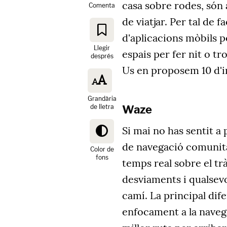
casa sobre rodes, són 
Comenta
de viatjar. Per tal de f
d'aplicacions mòbils per
Llegir
espais per fer nit o tr
després
Us en proposem 10 d'i
Grandària
de lletra
Waze
Si mai no has sentit a 
de navegació comunità
Color de
fons
temps real sobre el trà
desviaments i qualsevo
camí. La principal di
enfocament a la naveg