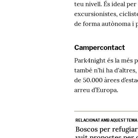
teu nivell. És ideal p
excursionistes, ciclist
de forma autònoma i p
Campercontact
Park4night és la més 
també n'hi ha d'altres
de 50.000 àrees d’est
arreu d’Europa.
RELACIONAT AMB AQUEST TEMA
Boscos per refugiar-
vuit propostes per