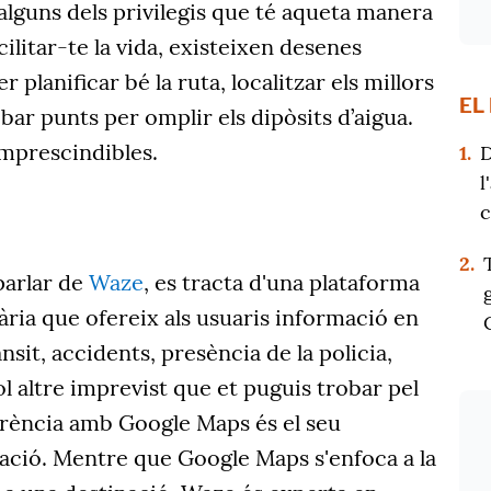
alguns dels privilegis que té aqueta manera
acilitar-te la vida, existeixen desenes
 planificar bé la ruta, localitzar els millors
EL
obar punts per omplir els dipòsits d’aigua.
mprescindibles.
1.
D
l
c
2.
parlar de
Waze
, es tracta d'una plataforma
ria que ofereix als usuaris informació en
nsit, accidents, presència de la policia,
l altre imprevist que et puguis trobar pel
ferència amb Google Maps és el seu
ació. Mentre que Google Maps s'enfoca a la