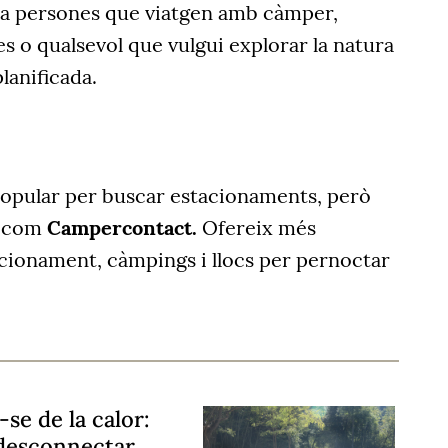
er a persones que viatgen amb càmper,
es o qualsevol que vulgui explorar la natura
lanificada.
popular per buscar estacionaments, però
, com
Campercontact
.
Ofereix més
acionament, càmpings i llocs per pernoctar
se de la calor:
 desconnectar