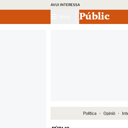
AVUI INTERESSA
Públic
Menú
Política
Opinió
Int