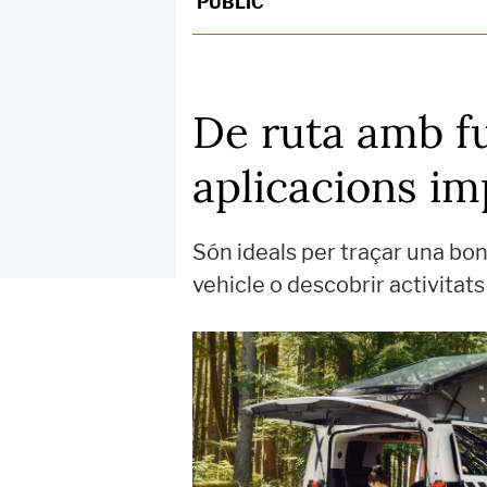
PÚBLIC
De ruta amb f
aplicacions im
Són ideals per traçar una bona 
vehicle o descobrir activitat