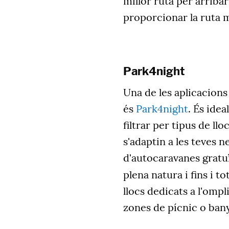
millor ruta per arriba
proporcionar la ruta mé
Park4night
Una de les aplicacions 
és
Park4night
. És ide
filtrar per tipus de l
s'adaptin a les teves n
d'autocaravanes gratuï
plena natura i fins i tot
llocs dedicats a l'omp
zones de pícnic o bany