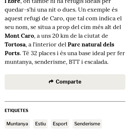
l'Ebre
, on també hi ha refugis ideals per
quedar-s'hi una nit o dues. Un exemple és
aquest refugi de Caro, que tal com indica el
seu nom, se situa a p
rop del cim més alt del
Mont Caro
,
a uns 20 km de la ciutat de
Tortosa
, a l'interior del
Parc natural dels
Ports
. Té 32 places i és una base ideal per fer
muntanya, senderisme, BTT i escalada.
Comparte
ETIQUETES
muntanya
estiu
esport
senderisme