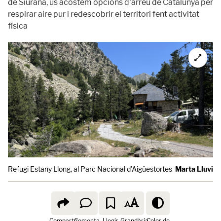
de Siurana, us acostem opcions d'arreu de Catalunya per
respirar aire pur i redescobrir el territori fent activitat
física
Refugi Estany Llong, al Parc Nacional d'Aigüestortes
Marta Lluvic
Comparte
Comenta
Llegir
Grandària
Color de