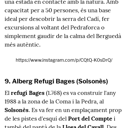
una estada en contacte amb la natura. Amb
capacitat per a 50 persones, és una base
ideal per descobrir la serra del Cadí, fer
excursions al voltant del Pedraforca o
simplement gaudir de la calma del Berguedà
més autèntic.
https://www.instagram.com/p/CQtQ-K0sDrQ/
9. Alberg Refugi Bages (Solsonès)
El
refugi Bages
(1.768) es va construir l'any
1988 a la zona de la Coma i la Pedra, al
Solsonès
. Es va fer en un emplaçament prop
de les pistes d'esquí del
Port del Compte
i
també del pantà de la
Llosa del Cavall
. Des