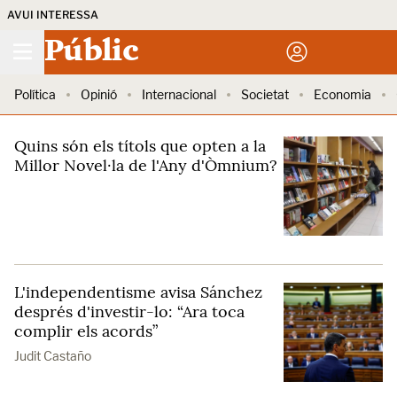
AVUI INTERESSA
Públic
Política
Opinió
Internacional
Societat
Economia
Quins són els títols que opten a la
Millor Novel·la de l'Any d'Òmnium?
L'independentisme avisa Sánchez
després d'investir-lo: “Ara toca
complir els acords”
Judit Castaño