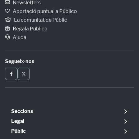
Newsletters
Aportació puntual a Público
La comunitat de Públic
Regala Público
Ajuda
Segueix-nos
Seccions
Política
Legal
Opinió
Avís legal
Públic
Internacional
Política de cookies