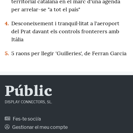
territorial catalana en el marc d'una agenda
per arrelar-se "a tot el país"
4.
Desconeixement i tranquil·litat a l'aeroport
del Prat davant els controls fronterers amb
Itàlia
5.
5 raons per llegir 'Guilleries', de Ferran Garcia
Públic
DISPLAY CONNECTORS, SL.
Fes-te soci/a
Gestionar el meu compte