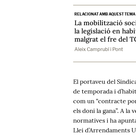
RELACIONAT AMB AQUEST TEMA
La mobilització soci
la legislació en hab
malgrat el fre del T
Aleix Camprubí i Pont
El portaveu del Sindic
de temporada i d’habita
com un “contracte por
els doni la gana”. A la 
normatives i ha apunta
Llei d’Arrendaments Ur