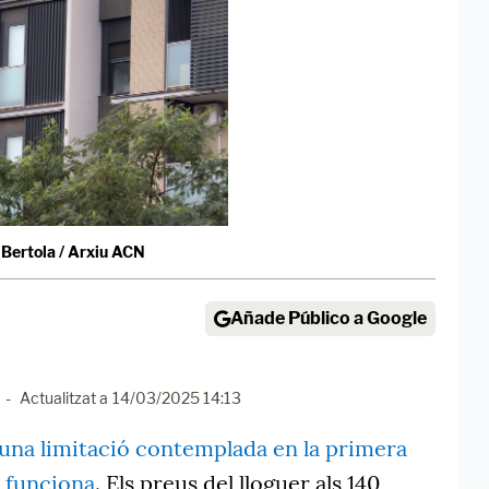
Bertola / Arxiu ACN
Añade Público a Google
-
Actualitzat a
14/03/2025 14:13
s, una limitació contemplada en la primera
e, funciona
. Els preus del lloguer als 140