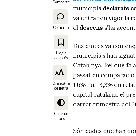
Comparte
municipis
declarats c
va entrar en vigor la 
el
descens
s'ha accentu
Comenta
Des que es va comença
Llegir
municipis s'han signat
després
Catalunya. Pel que fa a
passat en comparació a
1,6% i un 3,3% en relac
Grandària
de lletra
capital catalana, el pr
darrer trimestre del 20
Color de
fons
Són dades que han don