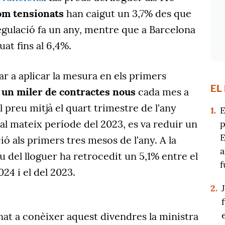
om tensionats
han caigut un 3,7% des que
regulació fa un any, mentre que a Barcelona
at fins al 6,4%.
r a aplicar la mesura en els primers
EL
un miler de contractes nous
cada mes a
l preu mitjà el quart trimestre de l'any
1.
E
l mateix període del 2023, es va reduir un
p
E
ió als primers tres mesos de l'any. A la
a
eu del lloguer ha retrocedit un 5,1% entre el
f
24 i el del 2023.
2.
at a conèixer aquest divendres la ministra