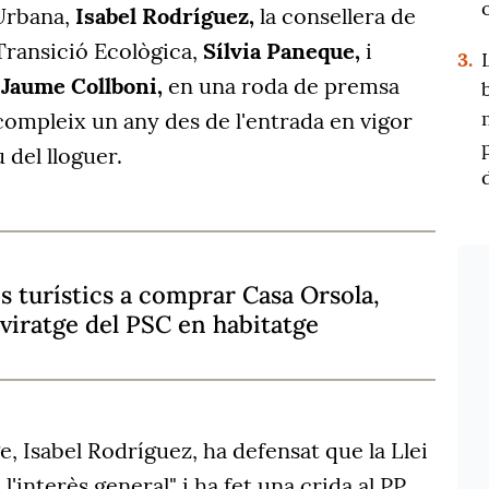
Urbana,
Isabel Rodríguez,
la consellera de
 Transició Ecològica,
Sílvia Paneque,
i
3.
,
Jaume Collboni,
en una roda de premsa
compleix un any des de l'entrada en vigor
 del lloguer.
os turístics a comprar Casa Orsola,
 viratge del PSC en habitatge
e, Isabel Rodríguez, ha defensat que la Llei
a l'interès general" i ha fet una crida al PP