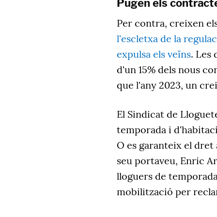
Pugen els contract
Per contra, creixen el
l'escletxa de la regula
expulsa els veïns
. Les
d'un 15% dels nous con
que l'any 2023, un cr
El Sindicat de Lloguet
temporada i d'habitaci
O es garanteix el dret a
seu portaveu, Enric A
lloguers de temporada
mobilització per recla