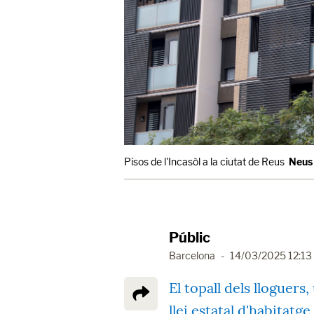
Pisos de l'Incasòl a la ciutat de Reus
Neus 
Públic
Barcelona
-
14/03/2025 12:13
El topall dels lloguer
llei estatal d'habitatg