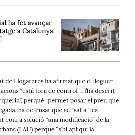
al ha fet avançar
itatge a Catalunya,
C
at de Llogateres ha afirmat que el lloguer
cions “està fora de control” i l’ha descrit
queria”, perquè “permet posar el preu que
vegada, ha defensat que se “salta” les
t com a solució “una modificació” de la
bans (LAU) perquè “s’hi apliqui la