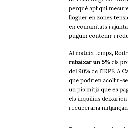
perquè apliqui mesures
lloguer en zones tens
en comunitats i ajunt
puguin contenir i redu
Al mateix temps, Rodr
rebaixar un 5%
els pr
del 90% de l'IRPF. A Ca
que podrien acollir-se
un pis mitjà que es pa
els inquilins deixarie
recuperaria mitjançant