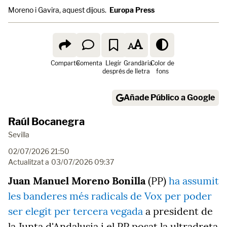
Moreno i Gavira, aquest dijous.
Europa Press
Comparte
Comenta
Llegir
Grandària
Color de
després
de lletra
fons
Añade Público a Google
Raúl Bocanegra
Sevilla
02/07/2026 21:50
Actualitzat a
03/07/2026 09:37
Juan Manuel Moreno Bonilla
(PP)
ha assumit
les banderes més radicals de Vox per poder
ser elegit per tercera vegada
a president de
la Junta d'Andalusia i el PP posat la ultradreta