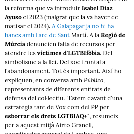
la reforma que va introduir
Isabel Díaz
Ayuso
el 2023 (malgrat que la va haver de
matisar el 2024).
A Galapagar ja no hi ha
bancs amb l'arc de Sant
Martí. A la
Regió de
Múrcia
denuncien falta de recursos per
atendre les
víctimes d'LGTBIfòbia
. Del
simbolisme a la llei. Del xoc frontal a
l'abandonament. Tot és important. Així ho
Público
expliquen, en conversa amb
,
representants de diferents entitats de
defensa del col·lectiu. "Estem davant d'una
estratègia tant de Vox com del PP per
esborrar els drets LGTBIAQ+"
, resumeix
per a aquest mitjà Airto Granell,
coordinador general de Lambda, una