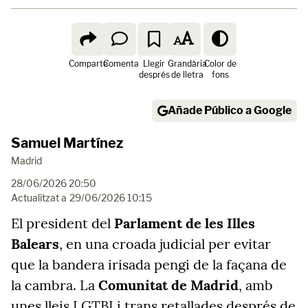
Comparte
Comenta
Llegir
Grandària
Color de
després
de lletra
fons
Añade Público a Google
Samuel Martínez
Madrid
28/06/2026 20:50
Actualitzat a
29/06/2026 10:15
El president del
Parlament de les Illes
Balears
, en una croada judicial per evitar
que la bandera irisada pengi de la façana de
la cambra. La
Comunitat de Madrid
, amb
unes lleis LGTBI i trans retallades després de