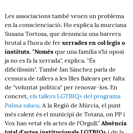
Les associacions també veuen un problema
en la conscienciació. Ho explica la murciana
Susana Tortosa, que denuncia una barrera
brutal a l'hora de fer
xerrades en col·legis o
instituts. "Només
que una família s'hi oposi
ja no es fa la xerrada", explica. "És
dificilíssim". També Jan Sánchez parla de
censura de tallers a les Illes Balears per falta
de "voluntat política" per renovar-los. En
concret,
els tallers LGTBIQ+ del programa
Palma educa
. A la Regió de Múrcia, el punt
més calent és el municipi de Totana, on PP i
Vox han vetat els actes de l'Orgull."
Absència
total d'actes institucionals LGTBIQ+
i de la