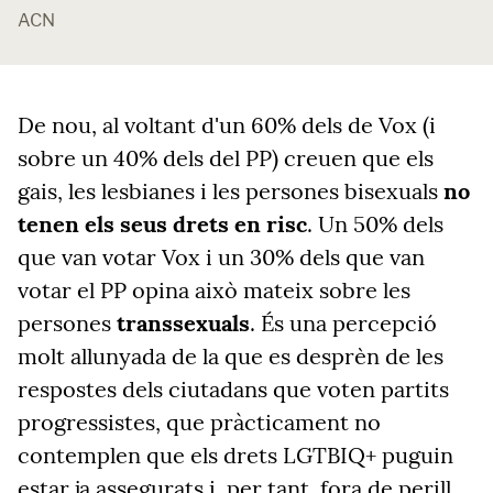
ACN
De nou, al voltant d'un 60% dels de Vox (i
sobre un 40% dels del PP) creuen que els
gais, les lesbianes i les persones bisexuals
no
tenen els seus drets en risc
. Un 50% dels
que van votar Vox i un 30% dels que van
votar el PP opina això mateix sobre les
persones
transsexuals
. És una percepció
molt allunyada de la que es desprèn de les
respostes dels ciutadans que voten partits
progressistes, que pràcticament no
contemplen que els drets LGTBIQ+ puguin
estar ja assegurats i, per tant, fora de perill.