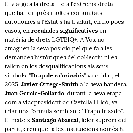
El viatge a la dreta —o a l'extrema dreta—
que han emprès moltes comunitats
autònomes a l'Estat s'ha traduït, en no pocs
casos, en
reculades significatives
en
matèria de drets LGTBIQ+. A Vox no
amaguen la seva posició pel que fa a les
demandes històriques del col·lectiu ni es
tallen en les desqualificacions als seus
colorinchis
símbols. "
Drap de
" va cridar, el
2025,
Javier Ortega-Smith
a la seva bandera.
Juan García-Gallardo
, durant la seva etapa
com a vicepresident de Castella i Lleó, va
triar una fórmula semblant: "Trapo irisado".
El mateix
Santiago Abascal
, líder suprem del
partit, creu que "a les institucions només hi