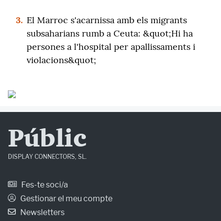
3.
El Marroc s'acarnissa amb els migrants
subsaharians rumb a Ceuta: &quot;Hi ha
persones a l'hospital per apallissaments i
violacions&quot;
Públic
DISPLAY CONNECTORS, SL.
Fes-te soci/a
Gestionar el meu compte
Newsletters