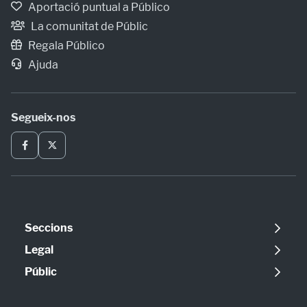
Aportació puntual a Público
La comunitat de Públic
Regala Público
Ajuda
Segueix-nos
Seccions
Política
Legal
Opinió
Avís legal
Públic
Internacional
Política de cookies
Qui som
Societat
Política de privadesa