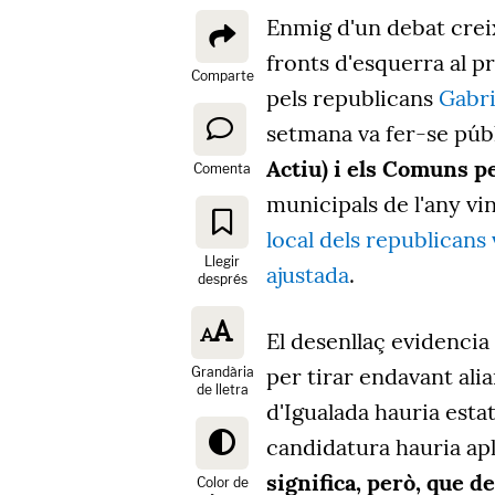
Enmig d'un debat creix
fronts d'esquerra al p
Comparte
pels republicans
Gabri
setmana va fer-se púb
Actiu) i els Comuns p
Comenta
municipals de l'any vin
local dels republicans
Llegir
ajustada
.
després
El desenllaç evidencia 
per tirar endavant alia
Grandària
de lletra
d'Igualada hauria esta
candidatura hauria ap
significa, però, que d
Color de