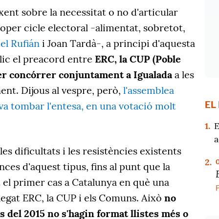
ent sobre la necessitat o no d'articular
roper cicle electoral -alimentat, sobretot,
el Rufián
i Joan Tardà-, a principi d'aquesta
lic el preacord entre
ERC, la CUP (Poble
er concórrer conjuntament a Igualada
a les
ent. Dijous al vespre, però,
l'assemblea
EL
 va tombar l'entesa, en una votació molt
1.
E
a
les dificultats i les resistències existents
2.
nces d'aquest tipus, fins al punt que la
t el primer cas a Catalunya en què una
legat ERC, la CUP i els Comuns. Això
no
es del 2015 no s'hagin format llistes més o