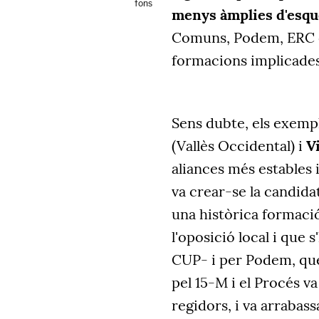
fons
menys àmplies d'esque
Comuns, Podem, ERC o 
formacions implicades
Sens dubte, els exemp
(Vallès Occidental) i
V
aliances més estables i
va crear-se la candid
una històrica formació
l'oposició local i que s
CUP- i per Podem, qu
pel 15-M i el Procés v
regidors, i va arrabassa