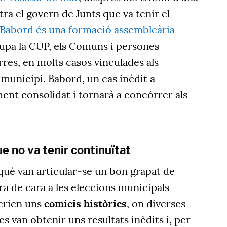
a el govern de Junts que va tenir el
Babord és una formació assembleària
upa la CUP, els Comuns i persones
res, en molts casos vinculades als
municipi. Babord, un cas inèdit a
ent consolidat i tornarà a concórrer als
e no va tenir continuïtat
n què van articular-se un bon grapat de
a de cara a les eleccions municipals
Serien uns
comicis històrics
, on diverses
s van obtenir uns resultats inèdits i, per