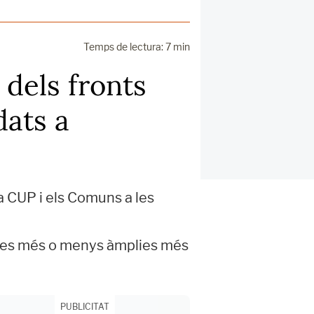
Temps de lectura: 7 min
 dels fronts
dats a
a CUP i els Comuns a les
ances més o menys àmplies més
PUBLICITAT