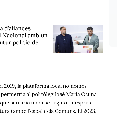
ca d'aliances
ll Nacional amb un
utur polític de
l 2019, la plataforma local no només
-i permetria al politòleg José Maria Osuna
ó que sumaria un desè regidor, després
atura també l'espai dels Comuns. El 2023,