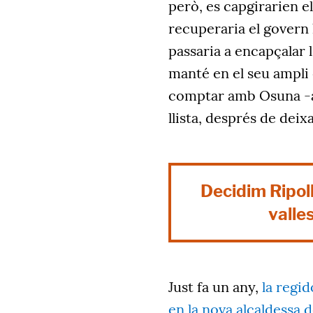
però, es capgirarien el
recuperaria el govern
passaria a encapçalar l
manté en el seu ampli 
comptar amb Osuna -al
llista, després de deixa
Decidim Ripolle
valle
Just fa un any,
la regi
en la nova alcaldessa 