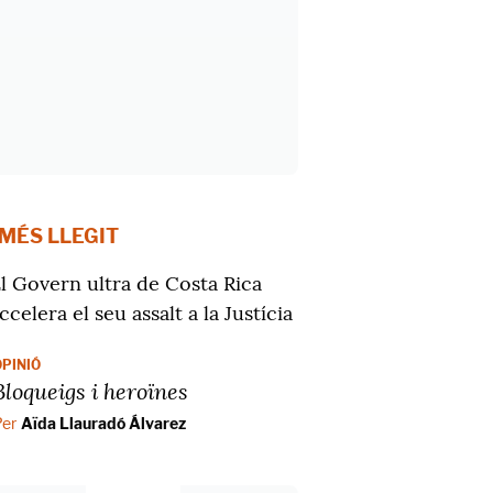
 MÉS LLEGIT
l Govern ultra de Costa Rica
ccelera el seu assalt a la Justícia
OPINIÓ
Bloqueigs i heroïnes
Per
Aïda Llauradó Álvarez