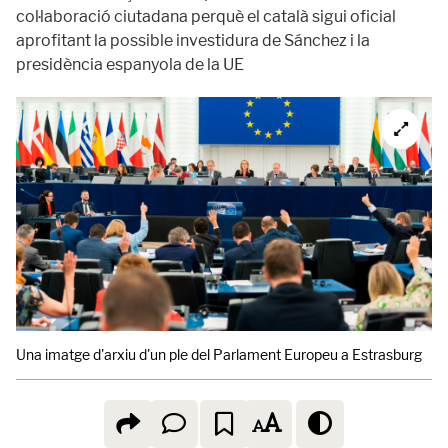
col·laboració ciutadana perquè el català sigui oficial
aprofitant la possible investidura de Sánchez i la
presidència espanyola de la UE
Una imatge d'arxiu d'un ple del Parlament Europeu a Estrasburg
P