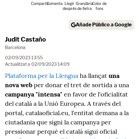
Comparte
Comenta
Llegir
Grandària
Color de
després
de lletra
fons
Añade Público a Google
Judit Castaño
Barcelona
02/09/2023 13:55
Actualitzat a
02/09/2023 14:09
Plataforma per la Llengua
ha llançat
una
nova web
per donar el tret de sortida a una
campanya "intensa"
en favor de l'oficialitat
del català a la Unió Europea. A través del
portal, catalaoficial.eu, l'entitat demana a la
ciutadania que signi la campanya per
pressionar perquè el català sigui oficial