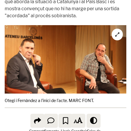
què aborda la situació a Catalunya i al País Basc i es
mostra convençut que no hi ha marge per una sortida
"acordada" al procés sobiranista.
Otegi i Fernàndez a l'inici de l'acte. MARC FONT.