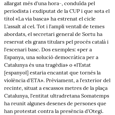
allargat més d'una hora-, conduïda pel
periodista i exdiputat de la CUP i que sota el
títol «La via basca» ha estrenat el cicle
L'assalt al cel. Tot i l'ampli ventall de temes
abordats, el secretari general de Sortu ha
reservat els grans titulars pel procés català i
l'escenari basc. Dos exemples: «per a
Espanya, una solució democràtica per a
Catalunya és una tragèdia» o «l'Estat
[espanyol] estaria encantat que tornés la
violència d'ETA». Prèviament, a l'exterior del
recinte, situat a escassos metres de la plaça
Catalunya, l'entitat ultradretana Somatemps
ha reunit algunes desenes de persones que
han protestat contra la presència d'Otegi.