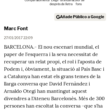
Comparte
Comenta
Llegir
Grandària
Color de
després
de lletra
fons
Añade Público a Google
Marc Font
27/01/2017 22:09
BARCELONA.- El nou escenari mundial, el
paper de l'esquerra i la seva necessitat de
recuperar un relat propi, el rol i l'aposta de
Podem i, òbviament, la situació al País Basc i
a Catalunya han estat els grans temes de la
llarga conversa que David Fernàndez i
Arnaldo Otegi han mantingut aquest
divendres a l'Ateneu Barcelonès. Més de 300
persones han escoltat la conversa -que s'ha