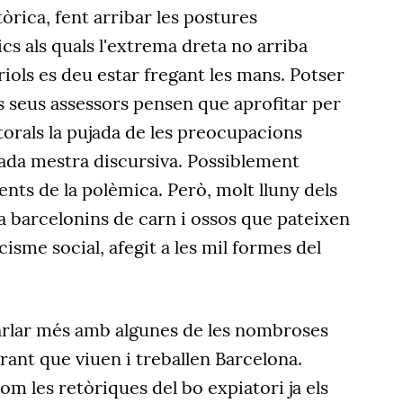
òrica, fent arribar les postures
cs als quals l'extrema dreta no arriba
riols es deu estar fregant les mans. Potser
ls seus assessors pensen que aprofitar per
ctorals la pujada de les preocupacions
gada mestra discursiva. Possiblement
tents de la polèmica. Però, molt lluny dels
 ha barcelonins de carn i ossos que pateixen
cisme social, afegit a les mil formes del
arlar més amb algunes de les nombroses
ant que viuen i treballen Barcelona.
com les retòriques del bo expiatori ja els