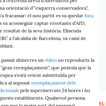
s a l'extrema dreta d'Alternativa per
a orientació d'"esquerra conservadora",
Va fracassar: el nou partit es va quedar
fora
s va aconseguir captar exvotants d'AfD,
r resultat de la seva història. Elisenda
RC a l'alcaldia de Barcelona, va camí de
mblant.
l passat dimecres un
vídeo
on reprodueix la
 "gran reemplaçament", que postula que la
ropea s'està veient substituïda per
lica al suposat
reemplaçament dels
dicionals
pels supermercats 24 hores i ho
aquests establiments. Qualsevol persona
EL
 sap que la major part del personal