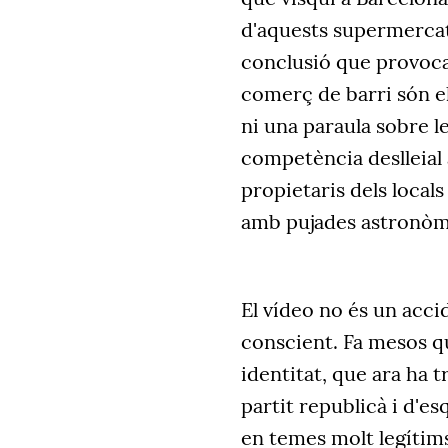
d'aquests supermercats
conclusió que provoca 
comerç de barri són el
ni una paraula sobre l
competència deslleial 
propietaris dels locals
amb pujades astronòmi
El vídeo no és un acci
conscient. Fa mesos q
identitat, que ara ha t
partit republicà i d'es
en temes molt legítim