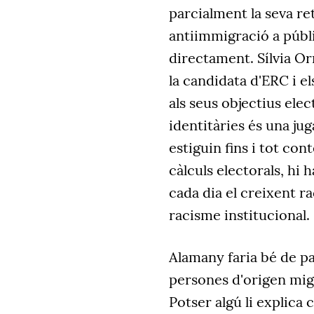
parcialment la seva ret
antiimmigració a públi
directament. Sílvia Or
la candidata d'ERC i e
als seus objectius ele
identitàries és una ju
estiguin fins i tot con
càlculs electorals, hi
cada dia el creixent ra
racisme institucional.
Alamany faria bé de p
persones d'origen migr
Potser algú li explica 