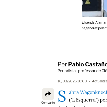
Elisenda Alaman
hagenerat polèm
Per
Pablo Castañ
Periodista i professor de Ciè
16/03/2026 10:00
-
Actualitza
S
ahra Wagenknec
("L'Esquerra") pe
Comparte