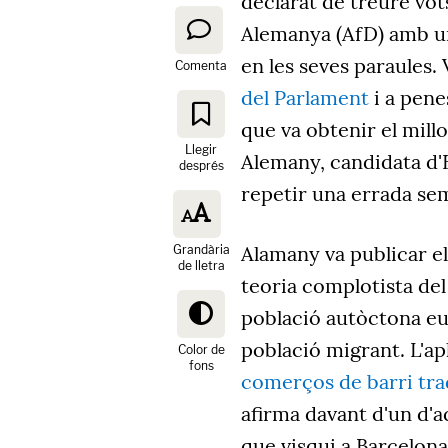
declarat de treure vot
Alemanya (AfD) amb un
en les seves paraules. 
Comenta
del Parlament
i a pene
que va obtenir el millo
Llegir
Alemany, candidata d'E
després
repetir una errada se
Alamany va publicar e
Grandària
de lletra
teoria complotista del
població autòctona eu
població migrant. L'ap
Color de
fons
comerços de barri tra
afirma davant d'un d'
que visqui a Barcelona