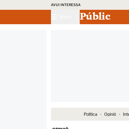
AVUI INTERESSA
Públic
Menú
Política
Opinió
Int