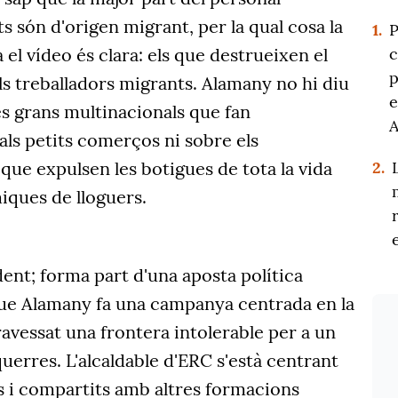
 són d'origen migrant, per la qual cosa la
1.
P
el vídeo és clara: els que destrueixen el
c
p
s treballadors migrants. Alamany no hi diu
e
es grans multinacionals que fan
als petits comerços ni sobre els
 que expulsen les botigues de tota la vida
2.
ques de lloguers.
dent; forma part d'una aposta política
ue Alamany fa una campanya centrada en la
ravessat una frontera intolerable per a un
querres. L'alcaldable d'ERC s'està centrant
s i compartits amb altres formacions