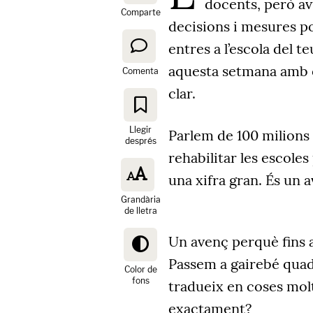
docents, però avu
Comparte
decisions i mesures p
entres a l
’
escola del te
aquesta setmana amb e
Comenta
clar.
Llegir
Parlem de 100 milions
després
rehabilitar les escole
una xifra gran. És un 
Grandària
de lletra
Un avenç perquè fins a
Passem a gairebé quadr
Color de
fons
tradueix en coses mol
exactament?