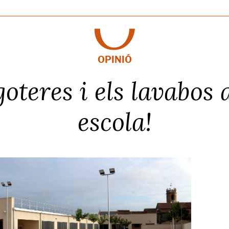
OPINIÓ
goteres i els lavabos a
escola!