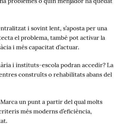
ona problemes o quin menjador ha quedat
tralitzat i sovint lent, s’aposta per una
etecta el problema, també pot activar la
àcia i més capacitat d
’
actuar.
ria i instituts-escola podran accedir? La
ntres construïts o rehabilitats abans del
 Marca un punt a partir del qual molts
 criteris més moderns d
’
eficiència,
at.