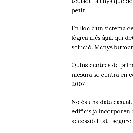
teulada fa anys que d
petit.
En lloc d
’
un sistema cen
lògica més àgil: qui d
solució. Menys burocr
Quins centres de primà
mesura se centra en ce
2007.
No és una data casual.
edificis ja incorporen
accessibilitat i seguret