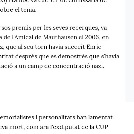
obre el tema.
os premis per les seves recerques, va
ia de l'Amical de Mauthausen el 2006, en
z, que al seu torn havia succeït Enric
ntitat després que es demostrés que s'havia
rtació a un camp de concentració nazi.
morialistes i personalitats han lamentat
seva mort, com ara l'exdiputat de la CUP