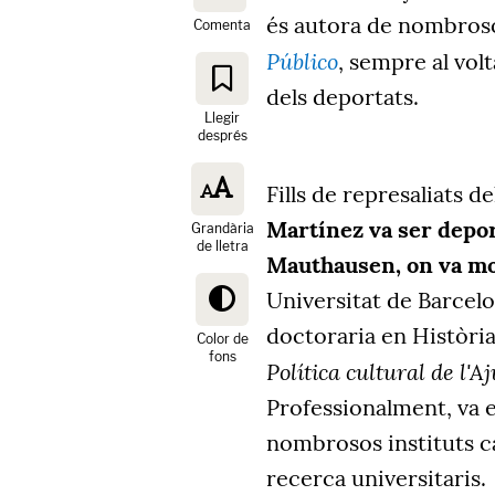
és autora de nombroso
Comenta
Público
, sempre al vol
dels deportats.
Llegir
després
Fills de represaliats d
Martínez va ser depor
Grandària
de lletra
Mauthausen, on va mo
Universitat de Barcel
doctoraria en Història
Color de
fons
Política cultural de l'
Professionalment, va e
nombrosos instituts ca
recerca universitaris.