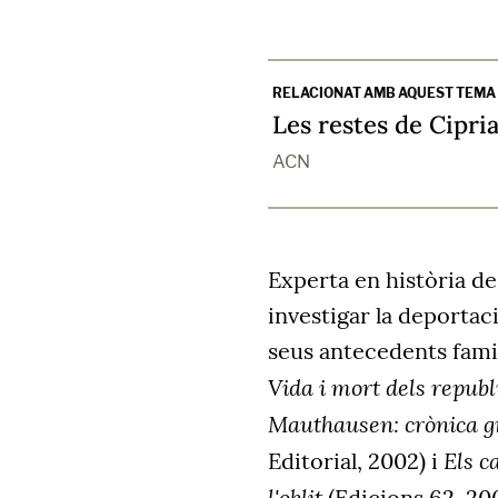
RELACIONAT AMB AQUEST TEMA
Les restes de Cipr
ACN
Experta en història de
investigar la deportac
seus antecedents famili
Vida i mort dels repub
Mauthausen: crònica g
Els c
Editorial, 2002) i
l'oblit
(Edicions 62, 20