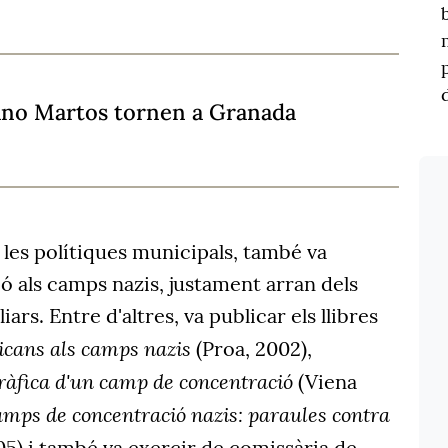
iano Martos tornen a Granada
 les polítiques municipals, també va
ió als camps nazis, justament arran dels
ars. Entre d'altres, va publicar els llibres
licans als camps nazis
(Proa,
2002),
ràfica d'un camp de concentració
(Viena
amps de concentració nazis: paraules contra
05) i també va exercir de comissària de