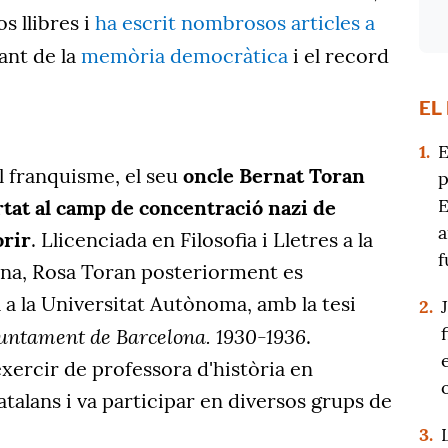
s llibres i
ha escrit nombrosos articles a
tant de la
memòria democràtica
i el record
EL
1.
E
el franquisme, el seu
oncle Bernat Toran
p
E
tat al camp de concentració nazi de
a
rir
. Llicenciada en Filosofia i Lletres a la
f
ona, Rosa Toran posteriorment es
 a la Universitat Autònoma, amb la tesi
2.
Ajuntament de Barcelona. 1930-1936
.
xercir de professora d'història en
talans i va participar en diversos grups de
3.