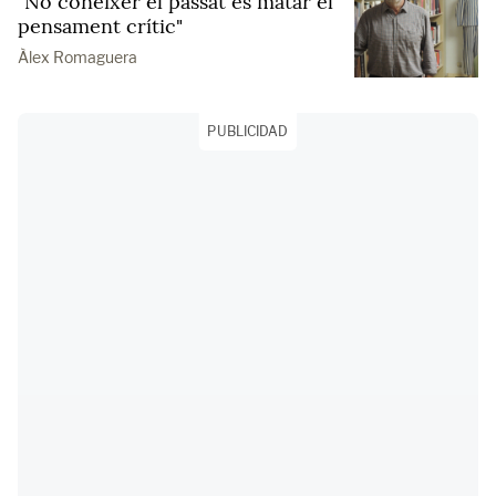
"No conèixer el passat és matar el
pensament crític"
Àlex Romaguera
PUBLICIDAD