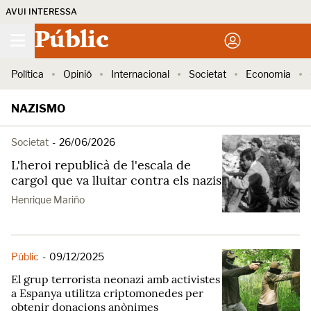
AVUI INTERESSA
Públic
Política
Opinió
Internacional
Societat
Economia
NAZISMO
Societat
-
26/06/2026
L'heroi republicà de l'escala de
cargol que va lluitar contra els nazis
Henrique Mariño
Públic
-
09/12/2025
El grup terrorista neonazi amb activistes
a Espanya utilitza criptomonedes per
obtenir donacions anònimes