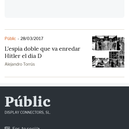
Públic
-
28/03/2017
L'espia doble que va enredar
Hitler el dia D
Alejandro Torrús
Públic
DISPLAY CONNECTORS, SL.
Fes-te soci/a