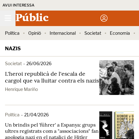
AVUI INTERESSA
Públic
Política
Opinió
Internacional
Societat
Economia
NAZIS
Societat
-
26/06/2026
L'heroi republicà de l'escala de
cargol que va lluitar contra els nazis
Henrique Mariño
Política
-
21/04/2026
Un brindis pel 'führer' a Espanya: grups
ultres registrats com a "associacions" fan
apologia nazi en el natalici de Hitler