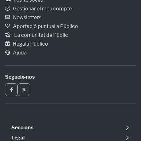
Gestionar el meu compte
Newsletters
Aportació puntual a Público
La comunitat de Públic
Regala Público
Ajuda
Segueix-nos
Seccions
Política
Legal