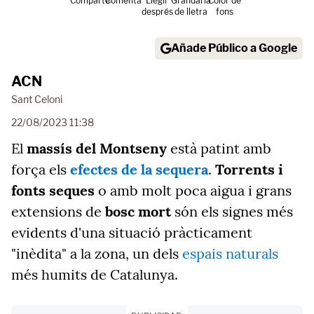
Comparte
Comenta
Llegir
Grandària
Color de
després
de lletra
fons
Añade Público a Google
ACN
Sant Celoni
22/08/2023 11:38
El
massís del Montseny
està patint amb
força els
efectes de la sequera
.
Torrents i
fonts seques
o amb molt poca aigua i grans
extensions de
bosc mort
són els signes més
evidents d'una situació pràcticament
"inèdita" a la zona, un dels
espais naturals
més humits de Catalunya.