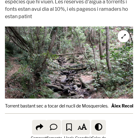
espècies que hi viuen. Les reserves d'aigua a torrents i
fonts estan avui dia al 10%, i els pagesos i ramaders ho
estan patint
Torrent bastant sec a tocar del nucli de Mosqueroles.
Àlex Recolon