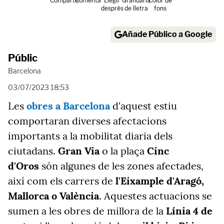
Comparte
Comenta
Llegir
Grandària
Color de
després
de lletra
fons
Añade Público a Google
Públic
Barcelona
03/07/2023 18:53
Les
obres a Barcelona
d'aquest estiu
comportaran diverses afectacions
importants a la mobilitat diaria dels
ciutadans.
Gran Via
o la plaça
Cinc
d'Oros
són algunes de les zones afectades,
així com els carrers de
l'Eixample d'Aragó,
Mallorca o València
. Aquestes actuacions se
sumen a les obres de millora de la
Línia 4 de