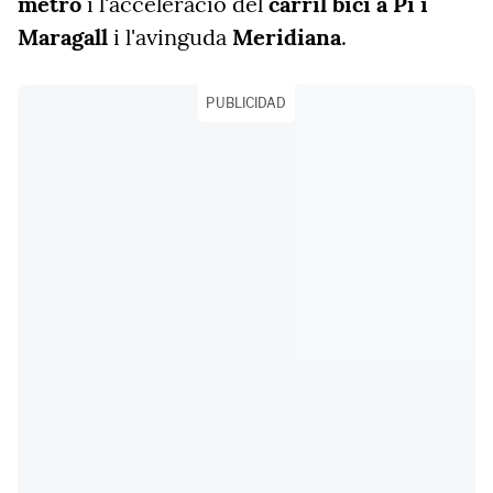
metro
i l'acceleració del
carril bici a Pi i
Maragall
i l'avinguda
Meridiana
.
PUBLICIDAD