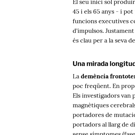
El seu inici sol produ
45 i els 65 anys - i p
funcions executives com
d'impulsos. Justament 
és clau per a la seva 
Una mirada longitudi
La
demència frontote
poc freqüent. En prop 
Els investigadors van
magnètiques cerebrals
portadores de mutacio
portadors al llarg de 
sense símptomes (fase