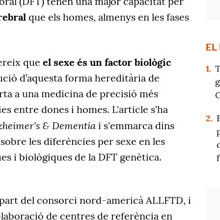
ral (DFT) tenen una major capacitat per
rebral
que els homes, almenys en les fases
EL
ereix que
el sexe és un factor biològic
1.
T
ució d’aquesta forma hereditària de
g
orta a una medicina de precisió més
C
ies entre dones i homes. L'article s'ha
2.
zheimer's & Dementia
i s'emmarca dins
 sobre les diferències per sexe en les
es i biològiques de la DFT genètica.
 part del consorci nord-americà ALLFTD, i
·laboració de centres de referència en