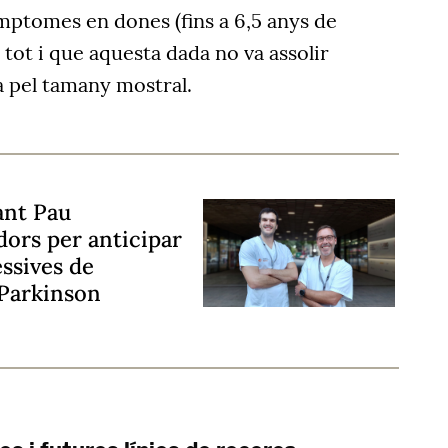
ímptomes en dones (fins a 6,5 anys de
 tot i que aquesta dada no va assolir
ca pel tamany mostral.
ant Pau
dors per anticipar
ssives de
Parkinson