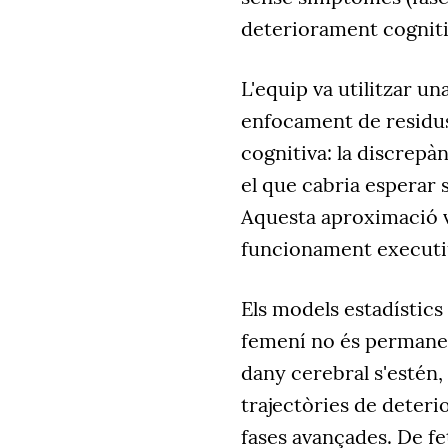
deteriorament cogniti
L'equip va utilitzar 
enfocament de residus
cognitiva: la discrepà
el que cabria esperar
Aquesta aproximació v
funcionament executiu 
Els models estadístic
femení no és permanent
dany cerebral s'estén,
trajectòries de deter
fases avançades. De fe