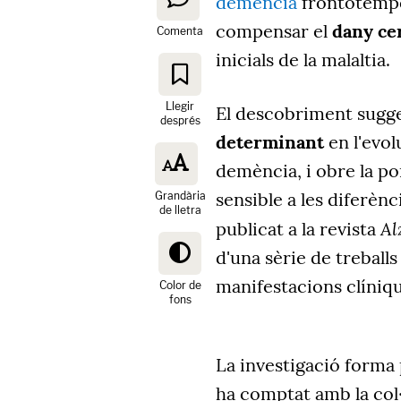
demència
frontotempo
compensar el
dany ce
Comenta
inicials de la malaltia.
Llegir
El descobriment sugg
després
determinant
en l'evol
demència, i obre la p
sensible a les diferènc
Grandària
de lletra
Al
publicat a la revista
d'una sèrie de treballs
manifestacions clíniqu
Color de
fons
La investigació forma
ha comptat amb la col