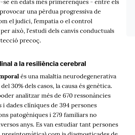
ir-se en edats més primerenques - entre els
ot provocar una pèrdua progressiva de
 el judici, l’empatia o el control
per això, l'estudi dels canvis conductuals
detecció precoç.
nal a la resiliència cerebral
mporal
és una malaltia neurodegenerativa
del 30% dels casos, la causa és genètica.
 poder analitzar més de 670 ressonàncies
 i dades clíniques de 394 persones
ns patogèniques i 279 familiars no
diversos anys. Es van estudiar tant persones
 presintomàtica) com ja diagnosticades de