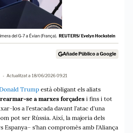
imera del G-7 a Évian (França).
REUTERS/ Evelyn Hockstein
Añade Público a Google
0
-
Actualitzat a
18/06/2026 09:21
Donald Trump
està obligant els aliats
rearmar-se a marxes forçades
i fins i tot
xar-los a l'estacada davant l'atac d'una
om pot ser Rússia. Així, la majoria dels
s Espanya– s'han compromès amb l'Aliança