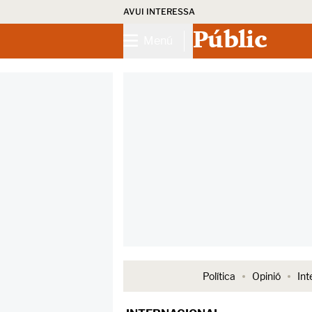
AVUI INTERESSA
Públic
Menú
Política
Opinió
Int