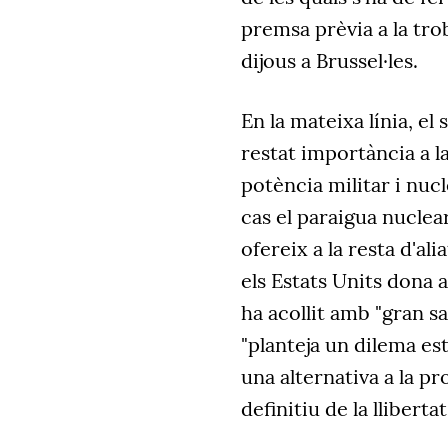
premsa prèvia a la tr
dijous a Brussel·les.
En la mateixa línia,
el 
restat importància a la
potència militar i nuc
cas el paraigua nucle
ofereix a la resta d'al
els Estats Units dona a
ha acollit amb "gran s
"planteja un dilema est
una alternativa a la p
definitiu de la lliberta