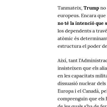
Tanmateix,
Trump
no 
europeus. Encara que el
no té la intenció que
los dependents a travé
atòmic és determinant 
estructura el poder de
Així, tant l'Administr
insisteixen que els al
en les capacitats milit
dissuasió nuclear dels
Europa i el Canadà, pe
comprenguin que els E
de les quals s'ha de fer