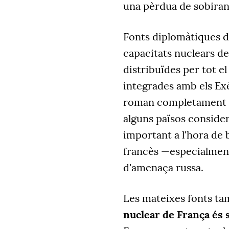
una pèrdua de sobiran
Fonts diplomàtiques d
capacitats nuclears del
distribuïdes per tot e
integrades amb els Ex
roman completament a
alguns països conside
important a l'hora de 
francès —especialment
d'amenaça russa.
Les mateixes fonts t
nuclear de França és 