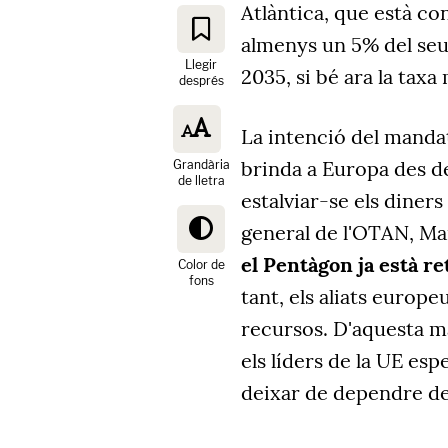
Atlàntica, que està co
almenys un 5% del seu 
Llegir
2035, si bé ara la taxa
després
La intenció del mandat
brinda a Europa des de
Grandària
de lletra
estalviar-se els diners 
general de l'OTAN, Ma
el Pentàgon ja està re
Color de
fons
tant, els aliats europe
recursos. D'aquesta m
els líders de la UE es
deixar de dependre del