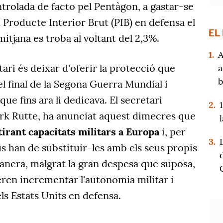
ntrolada de facto pel Pentàgon, a gastar-se
Producte Interior Brut (PIB) en defensa el
EL
 mitjana es troba al voltant del 2,3%.
1.
A
ari és deixar d'oferir la protecció que
a
b
l final de la Segona Guerra Mundial i
que fins ara li dedicava. El secretari
2.
rk Rutte, ha anunciat aquest dimecres que
tirant capacitats militars a Europa
i, per
3.
us han de substituir-les amb els seus propis
anera, malgrat la gran despesa que suposa,
peren incrementar l'autonomia militar i
s Estats Units en defensa.