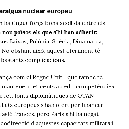
araigua nuclear europeu
ha tingut força bona acollida entre els
 nou països els que s'hi han adherit
:
sos Baixos, Polònia, Suècia, Dinamarca,
. No obstant això, aquest oferiment té
ta bastants complicacions.
França com el Regne Unit –que també té
 mantenen reticents a cedir competències
 de fet, fonts diplomàtiques de OTAN
liats europeus s'han ofert per finançar
uasió francès, però París s'hi ha negat
codirecció d'aquestes capacitats militars i