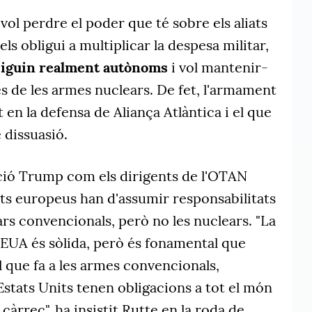
vol perdre el poder que té sobre els aliats
s obligui a multiplicar la despesa militar,
 siguin realment autònoms
i vol mantenir-
s de les armes nuclears. De fet, l'armament
en la defensa de Aliança Atlàntica i el que
 dissuasió.
ació Trump com els dirigents de l'OTAN
iats europeus han d'assumir responsabilitats
ars convencionals, però no les nuclears. "La
 EUA és sòlida, però és fonamental que
l que fa a les armes convencionals,
stats Units tenen obligacions a tot el món
 càrrec", ha insistit
Rutte
en la roda de