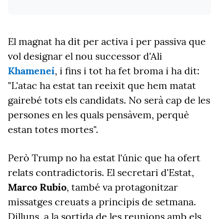
El magnat ha dit per activa i per passiva que
vol designar el nou successor d'Ali
Khamenei
, i fins i tot ha fet broma i ha dit:
"L'atac ha estat tan reeixit que hem matat
gairebé tots els candidats. No serà cap de les
persones en les quals pensàvem, perquè
estan totes mortes".
Però Trump no ha estat l'únic que ha ofert
relats contradictoris. El secretari d'Estat,
Marco Rubio
, també va protagonitzar
missatges creuats a principis de
setmana
.
Dilluns, a la sortida de les reunions amb els