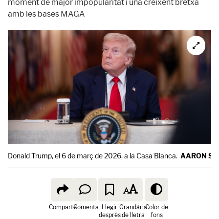
moment de major impopularitat i una creixent bretxa
amb les bases MAGA
Donald Trump, el 6 de març de 2026, a la Casa Blanca.
AARON SC
Comparte
Comenta
Llegir
Grandària
Color de
després
de lletra
fons