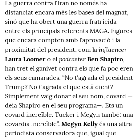
La
guerra
contra l'Iran no només ha
distanciat encara més les bases del magnat,
sinó que ha obert una
guerra
fratricida
entre els principals referents MAGA. Figures
que encara compten amb l'aprovació i la
influencer
proximitat del president, com la
podcaster
Laura Loomer
o el
Ben Shapiro
,
han tret el ganivet contra els que fa poc eren
els seus camarades. “No t'agrada el president
Trump? No t'agrada el que està dient?
Simplement vaig donar el seu nom, covard —
deia Shapiro en el seu programa—. Ets un
covard increïble. Tucker i Megyn també: una
covardia increïble”.
Megyn Kelly
és una altra
periodista conservadora que, igual que