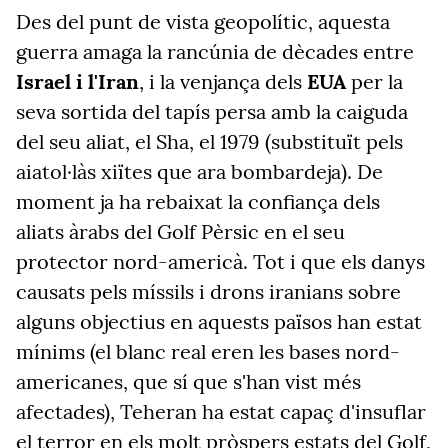
Des del punt de vista geopolític, aquesta
guerra amaga la rancúnia de dècades entre
Israel i l'Iran
, i la venjança dels
EUA
per la
seva sortida del tapís persa amb la caiguda
del seu aliat, el Sha, el 1979 (substituït pels
aiatol·làs xiïtes que ara bombardeja). De
moment ja ha rebaixat la confiança dels
aliats àrabs del Golf Pèrsic en el seu
protector nord-americà. Tot i que els danys
causats pels míssils i drons iranians sobre
alguns objectius en aquests països han estat
mínims (el blanc real eren les bases nord-
americanes, que sí que s'han vist més
afectades), Teheran ha estat capaç d'insuflar
el terror en els molt pròspers estats del Golf,