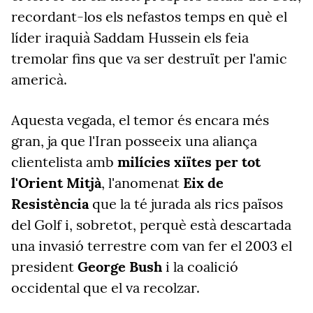
recordant-los els nefastos temps en què el
líder iraquià Saddam Hussein els feia
tremolar fins que va ser destruït per l'amic
americà.
Aquesta vegada, el temor és encara més
gran, ja que l'Iran posseeix una aliança
clientelista amb
milícies xiïtes per tot
l'Orient Mitjà
, l'anomenat
Eix de
Resistència
que la té jurada als rics països
del Golf i, sobretot, perquè està descartada
una invasió terrestre com van fer el 2003 el
president
George Bush
i la coalició
occidental que el va recolzar.