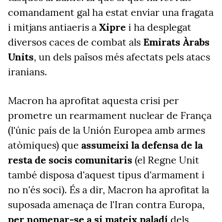
comandament gal ha estat enviar una fragata
i mitjans antiaeris a
Xipre
i ha desplegat
diversos caces de combat als
Emirats Àrabs
Units
, un dels països més afectats pels atacs
iranians.
Macron ha aprofitat aquesta crisi per
prometre un rearmament nuclear de França
(l'únic país de la Unión Europea amb armes
atòmiques) que
assumeixi la defensa de la
resta de socis comunitaris
(el Regne Unit
també disposa d'aquest tipus d'armament i
no n'és soci). És a dir, Macron ha aprofitat la
suposada amenaça de l'Iran contra Europa,
per nomenar-se a si mateix paladí
dels