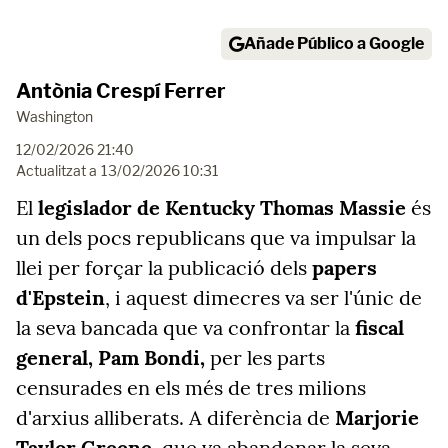
Añade Público a Google
Antònia Crespí Ferrer
Washington
12/02/2026 21:40
Actualitzat a
13/02/2026 10:31
El
legislador de Kentucky Thomas Massie
és
un dels pocs republicans que va impulsar la
llei per forçar la publicació dels
papers
d'Epstein
, i aquest dimecres va ser l'únic de
la seva bancada que va confrontar la
fiscal
general, Pam Bondi,
per les parts
censurades en els més de tres milions
d'arxius alliberats. A diferència de
Marjorie
Taylor Greene,
que va abandonar la seva