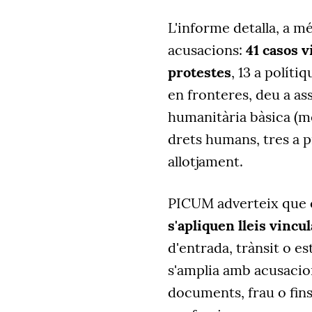
L'informe detalla, a m
acusacions:
41 casos v
protestes
, 13 a políti
en fronteres, deu a ass
humanitària bàsica (me
drets humans, tres a p
allotjament.
PICUM adverteix que
s'apliquen lleis vincu
d'entrada, trànsit o es
s'amplia amb acusacion
documents, frau o fins