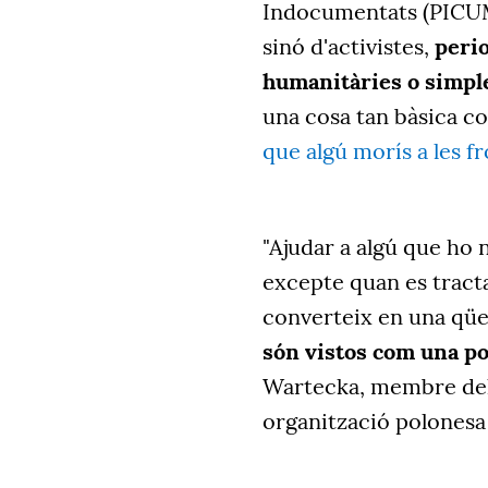
Indocumentats (PICUM)
sinó d'activistes
,
perio
humanitàries o simpl
una cosa tan bàsica c
que algú morís a les f
"Ajudar a algú que ho 
excepte quan es tracta
converteix en una qüe
són vistos com una p
Wartecka, membre del 
organització polonesa 