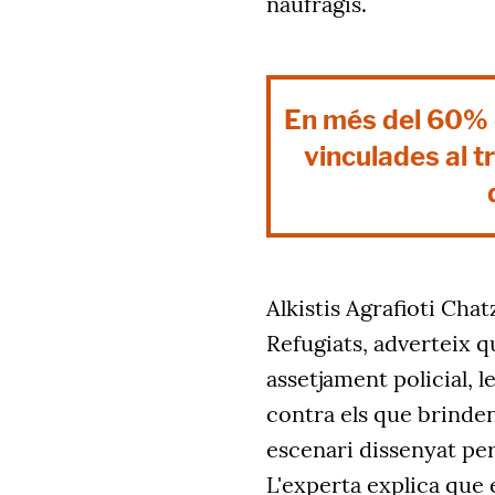
naufragis.
En més del 60% d
vinculades al tr
Alkistis Agrafioti Chat
Refugiats, adverteix 
assetjament policial, l
contra els que brinde
escenari dissenyat per
L'experta explica que 