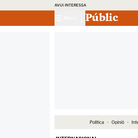
AVUI INTERESSA
Públic
Menú
Política
Opinió
Int