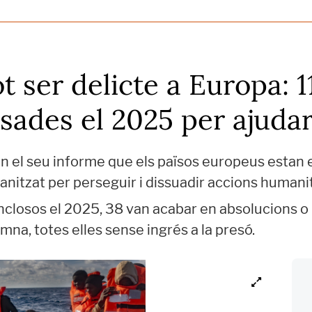
ot ser delicte a Europa: 
sades el 2025 per ajuda
el seu informe que els països europeus estan emp
anitzat per perseguir i dissuadir accions humanit
closos el 2025, 38 van acabar en absolucions o 
na, totes elles sense ingrés a la presó.