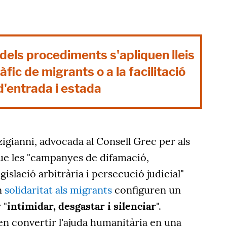
els procediments s'apliquen lleis
àfic de migrants o a la facilitació
d'entrada i estada
zigianni, advocada al Consell Grec per als
que les "campanyes de difamació,
egislació arbitrària i persecució judicial"
n
solidaritat als migrants
configuren un
 "
intimidar, desgastar i silenciar
".
en convertir l'ajuda humanitària en una