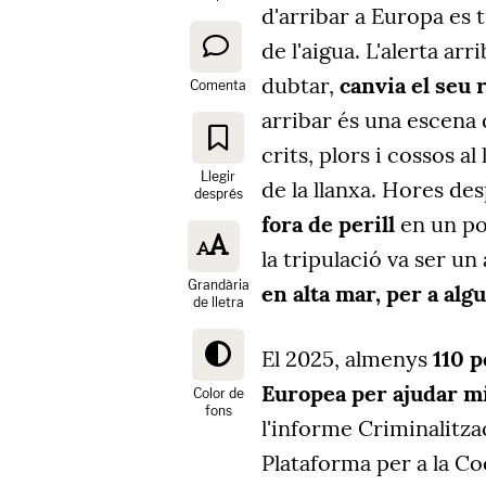
d'arribar a Europa es 
de l'aigua. L'alerta a
dubtar,
canvia el seu 
Comenta
arribar és una escena 
crits, plors i cossos a
Llegir
de la llanxa. Hores des
després
fora de perill
en un por
la tripulació va ser u
Grandària
en alta mar, per a alg
de lletra
El 2025, almenys
110 p
Europea per ajudar mi
Color de
fons
l'informe Criminalitzac
Plataforma per a la C