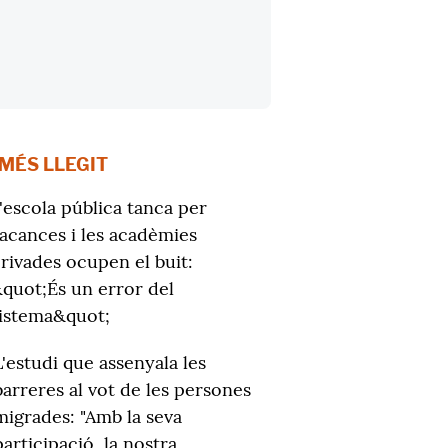
 MÉS LLEGIT
'escola pública tanca per
acances i les acadèmies
rivades ocupen el buit:
quot;És un error del
istema&quot;
L'estudi que assenyala les
barreres al vot de les persones
migrades: "Amb la seva
participació, la nostra