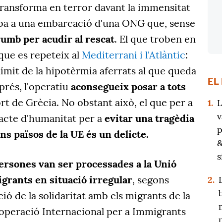
transforma en terror davant la immensitat
rriba a una embarcació d'una ONG que, sense
rumb per acudir al rescat
. El que troben en
que es repeteix al
Mediterrani i l'Atlàntic
:
l límit de la hipotèrmia aferrats al que queda
EL
prés, l'operatiu
aconsegueix posar a tots
t de Grècia. No obstant això, el que per a
1.
L
v
n acte d'humanitat per a
evitar una tragèdia
p
uns països de la UE és un delicte.
&
s
ersones van ser processades a la Unió
grants en situació irregular
, segons
2.
ió de la solidaritat amb els migrants de la
ooperació Internacional per a Immigrants