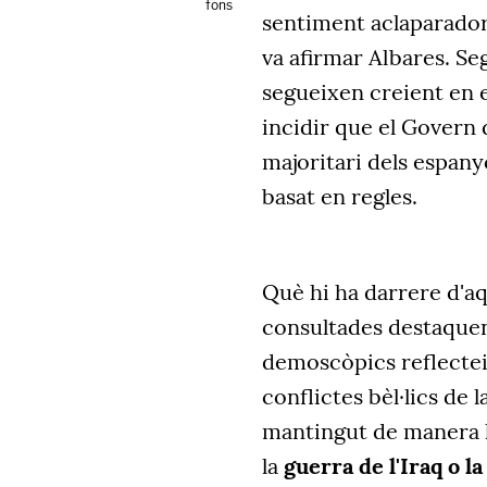
fons
sentiment aclaparadora
va afirmar Albares. Se
segueixen creient en el
incidir que el Govern
majoritari dels espany
basat en regles.
Què hi ha darrere d'a
consultades destaquen
demoscòpics reflecteix
conflictes bèl·lics de 
mantingut de manera h
la
guerra de l'Iraq o l