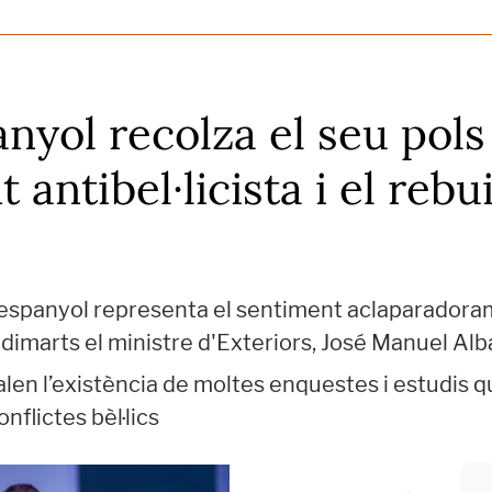
nyol recolza el seu pol
 antibel·licista i el reb
 espanyol representa el sentiment aclaparadoram
dimarts el ministre d'Exteriors, José Manuel Alb
len l’existència de moltes enquestes i estudis qu
nflictes bèl·lics