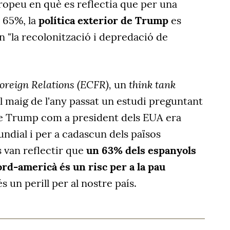
europeu en què es reflectia que per una
l 65%, la
política exterior de Trump
es
 "la recolonització i depredació de
oreign Relations (ECFR),
think tank
un
l maig de l'any passat un estudi preguntant
 de Trump com a president dels EUA era
undial i per a cadascun dels països
s van reflectir que
un 63% dels espanyols
ord-americà és un risc per a la pau
s un perill per al nostre país.