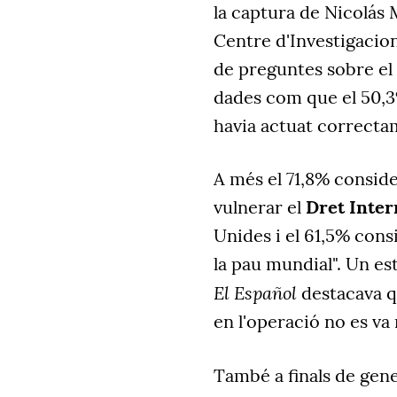
la captura de Nicolás 
Centre d'Investigacion
de preguntes sobre el 
dades com que el 50,3
havia actuat correcta
A més el 71,8% consid
vulnerar el
Dret Inter
Unides i el 61,5% con
la pau mundial". Un es
El Español
destacava q
en l'operació no es va 
També a finals de gene