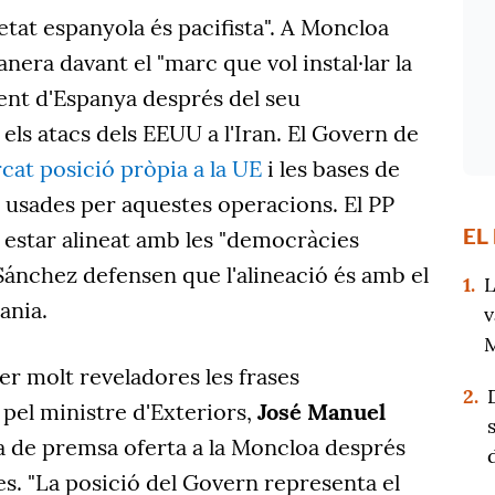
ietat espanyola és pacifista". A Moncloa
era davant el "marc que vol instal·lar la
ent d'Espanya després del seu
ls atacs dels EEUU a l'Iran. El Govern de
cat posició pròpia a la UE
i les bases de
 usades per aquestes operacions. El PP
EL
 estar alineat amb les "democràcies
e Sánchez defensen que l'alineació és amb el
1.
L
ania.
v
M
ser molt reveladores les frases
2.
pel ministre d'Exteriors,
José Manuel
da de premsa oferta a la Moncloa després
es. "La posició del Govern representa el