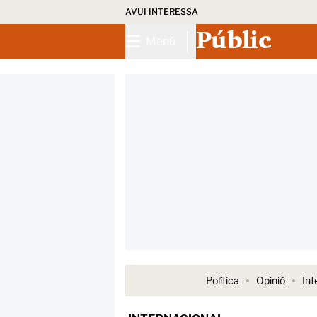
AVUI INTERESSA
Públic
Menú
Política
Opinió
Int