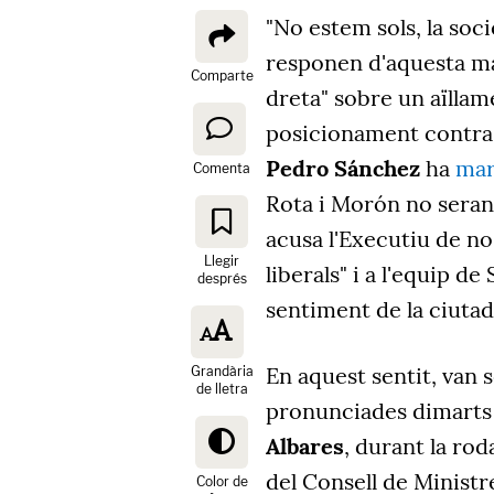
"No estem sols, la soc
responen d'aquesta man
Comparte
dreta" sobre un aïllam
posicionament contra e
Pedro Sánchez
ha
mar
Comenta
Rota i Morón no seran
acusa l'Executiu de no
Llegir
liberals" i a l'equip d
després
sentiment de la ciutad
En aquest sentit, van 
Grandària
de lletra
pronunciades dimarts 
Albares
, durant la ro
del Consell de Ministr
Color de