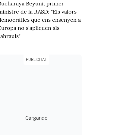
Bucharaya Beyuni, primer
ministre de la RASD: "Els valors
democràtics que ens ensenyen a
Europa no s'apliquen als
sahrauís"
PUBLICITAT