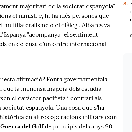
3.
ment majoritari de la societat espanyola",
gons el ministre, hi ha més persones que
 multilateralisme o el diàleg". Albares va
 d'Espanya "acompanya" el sentiment
ols en defensa d'un ordre internacional
questa afirmació? Fonts governamentals
 que la immensa majoria dels estudis
en el caràcter pacifista i contrari als
la societat espanyola. Una cosa que s'ha
istòrica en altres operacions militars com
a Guerra del Golf
de principis dels anys 90.