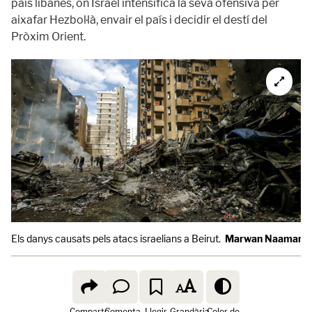
país libanès, on Israel intensifica la seva ofensiva per
aixafar Hezbol·là, envair el país i decidir el destí del
Pròxim Orient.
Els danys causats pels atacs israelians a Beirut.
Marwan Naamani /
Comparte
Comenta
Llegir
Grandària
Color de