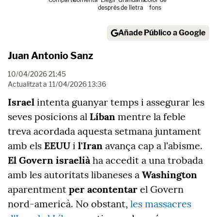
després
de lletra
fons
Añade Público a Google
Juan Antonio Sanz
10/04/2026 21:45
Actualitzat a
11/04/2026 13:36
Israel
intenta guanyar temps i assegurar les
seves posicions al
Líban
mentre la feble
treva acordada aquesta setmana juntament
amb els
EEUU
i
l'Iran
avança cap a l'abisme.
El Govern israelià
ha accedit a una trobada
amb les autoritats libaneses a
Washington
aparentment
per acontentar
el Govern
nord-americà. No obstant,
les massacres