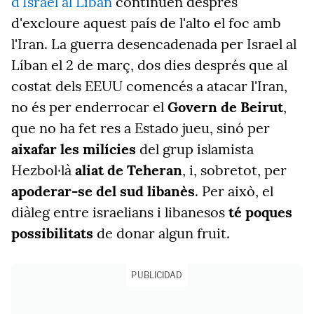
d'Israel al Líban
continuen després
d'excloure aquest país de l'alto el foc amb
l'Iran. La guerra desencadenada per Israel al
Líban el 2 de març, dos dies després que al
costat dels EEUU comencés a atacar l'Iran,
no és per enderrocar el
Govern de Beirut
,
que no ha fet res a Estado jueu, sinó per
aixafar les milícies
del grup islamista
Hezbol·là
aliat de Teheran
, i, sobretot, per
apoderar-se del sud libanès
. Per això, el
diàleg entre israelians i libanesos
té poques
possibilitats
de donar algun fruit.
PUBLICIDAD