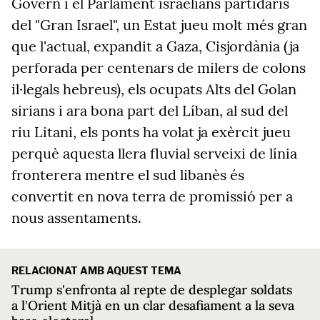
Govern i el Parlament israelians partidaris
del "Gran Israel", un Estat jueu molt més gran
que l'actual, expandit a Gaza, Cisjordània (ja
perforada per centenars de milers de colons
il·legals hebreus), els ocupats Alts del Golan
sirians i ara bona part del Líban, al sud del
riu Litani, els ponts ha volat ja exèrcit jueu
perquè aquesta llera fluvial serveixi de línia
fronterera mentre el sud libanès és
convertit en nova terra de promissió per a
nous assentaments.
RELACIONAT AMB AQUEST TEMA
Trump s'enfronta al repte de desplegar soldats
a l'Orient Mitjà en un clar desafiament a la seva