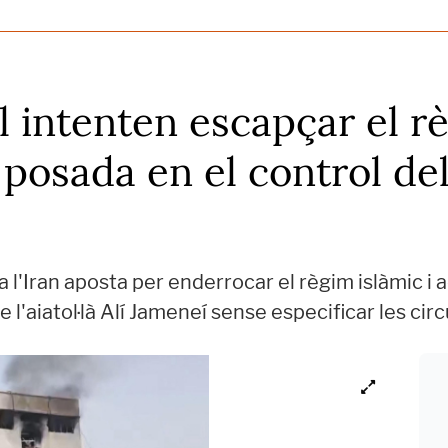
el intenten escapçar el r
posada en el control del
 l'Iran aposta per enderrocar el règim islàmic i 
 de l'aiatol·là Alí Jameneí sense especificar les c