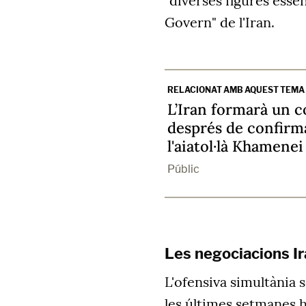
"diverses figures essen
Govern" de l'Iran.
RELACIONAT AMB AQUEST TEMA
L’Iran formarà un co
després de confirma
l'aiatol·là Khamenei
Públic
Les negociacions I
L'ofensiva simultània 
les últimes setmanes h