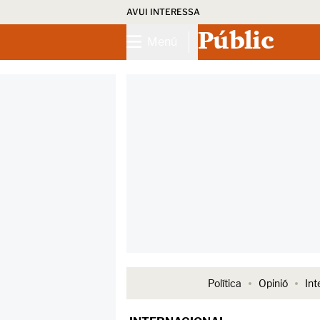
AVUI INTERESSA
Públic
Menú
Política
Opinió
Int