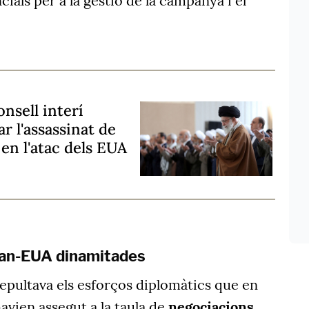
cials per a la gestió de la campanya i el
nsell interí
r l'assassinat de
 en l'atac dels EUA
ran-EUA dinamitades
sepultava els esforços diplomàtics que en
avien assegut a la taula de
negociacions