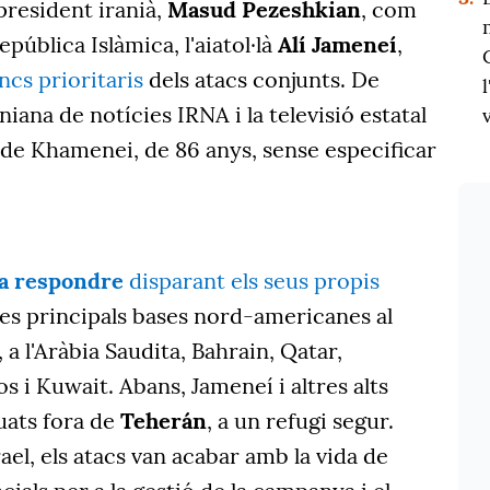
president iranià,
Masud Pezeshkian
, com
epública Islàmica, l'aiatol·là
Alí Jameneí
,
ncs prioritaris
dels atacs conjunts. De
niana de notícies IRNA i la televisió estatal
 de Khamenei, de 86 anys, sense especificar
a
respondre
disparant els seus propis
 les principals bases nord-americanes al
, a l'Aràbia Saudita, Bahrain, Qatar,
 i Kuwait. Abans, Jameneí i altres alts
uats fora de
Teherán
, a un refugi segur.
ael, els atacs van acabar amb la vida de