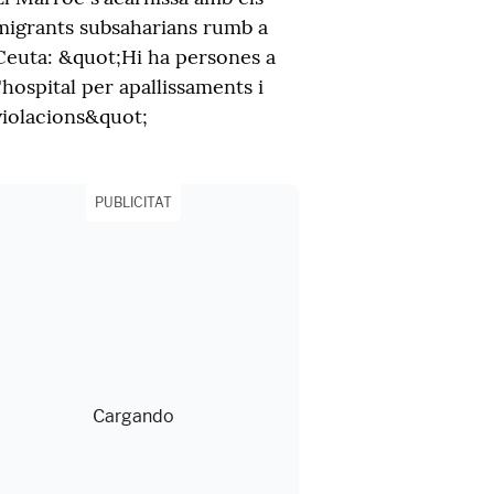
migrants subsaharians rumb a
Ceuta: &quot;Hi ha persones a
l'hospital per apallissaments i
violacions&quot;
PUBLICITAT