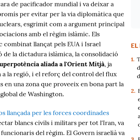
ara de pacificador mundial i va deixar a
romís per evitar per la via diplomàtica que
nuclears, esgrimit com a argument principal
ciacions amb el règim islàmic. Els
ac combinat llançat pels EUA i Israel
EL
 de la dictadura islàmica, la consolidació
1.
T
uperpotència aliada a l'Orient Mitjà
, ja
d
a la regió, i el reforç del control del flux
d
as en una zona que proveeix en bona part la
2.
al global de Washington.
s llançada per les forces coordinades
ctar blancs civils i militars per tot l'Iran, va
 i funcionaris del règim. El Govern israelià va
3.