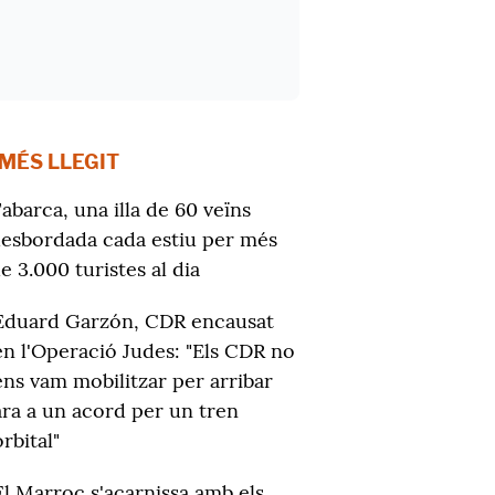
 MÉS LLEGIT
abarca, una illa de 60 veïns
esbordada cada estiu per més
e 3.000 turistes al dia
Eduard Garzón, CDR encausat
en l'Operació Judes: "Els CDR no
ens vam mobilitzar per arribar
ara a un acord per un tren
orbital"
El Marroc s'acarnissa amb els