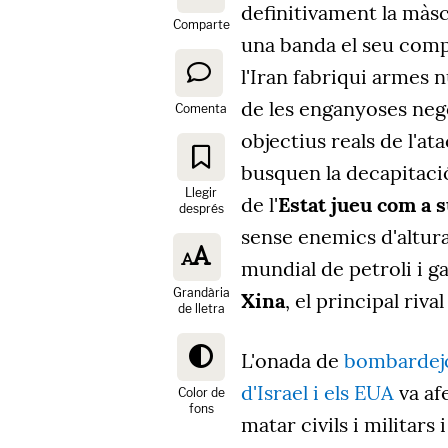
definitivament la màsc
Comparte
una banda el seu comp
l'Iran fabriqui armes 
de les enganyoses nego
Comenta
objectius reals de l'at
busquen la decapitació
Llegir
de l'
Estat jueu com a s
després
sense enemics d'altura 
mundial de petroli i g
Grandària
Xina
, el principal riv
de lletra
L'onada de
bombardejo
d'Israel i els EUA
va afe
Color de
fons
matar civils i militars