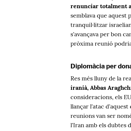
renunciar totalment a
semblava que aquest p
tranquil·litzar israel
s'avançava per bon camí
pròxima reunió podria 
Diplomàcia per don
Res més lluny de la rea
iranià, Abbas Araghch
consideracions, els EU
llançar l'atac d'aques
reunions van ser nomé
l'Iran amb els dubtes 