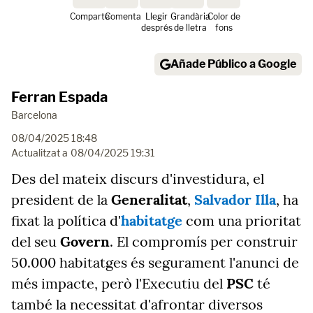
Comparte
Comenta
Llegir
Grandària
Color de
després
de lletra
fons
Añade Público a Google
Ferran Espada
Barcelona
08/04/2025 18:48
Actualitzat a
08/04/2025 19:31
Des del mateix discurs d'investidura, el
president de la
Generalitat
,
Salvador Illa
, ha
fixat la política d'
habitatge
com una prioritat
del seu
Govern
. El compromís per construir
50.000 habitatges és segurament l'anunci de
més impacte, però l'Executiu del
PSC
té
també la necessitat d'afrontar diversos