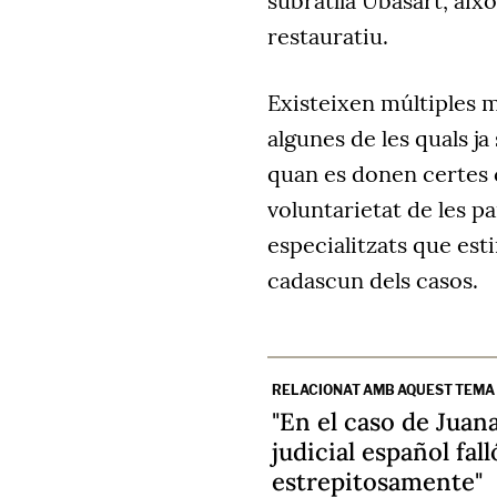
subratlla Ubasart, aix
restauratiu.
Existeixen múltiples 
algunes de les quals ja
quan es donen certes 
voluntarietat de les pa
especialitzats que est
cadascun dels casos.
RELACIONAT AMB AQUEST TEMA
"En el caso de Juana
judicial español fall
estrepitosamente"