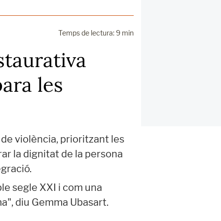
Temps de lectura: 9 min
staurativa
ara les
e violència, prioritzant les
ar la dignitat de la persona
egració.
ple segle XXI i com una
ima", diu Gemma Ubasart.