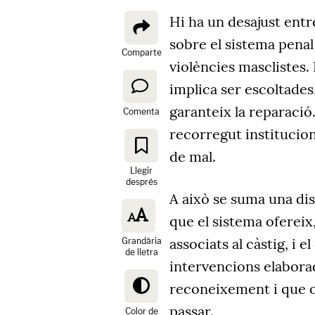
Hi ha un desajust entr
sobre el sistema penal
Comparte
violències masclistes
implica ser escoltades,
garanteix la reparació
Comenta
recorregut institucion
de mal.
Llegir
després
A això se suma una di
que el sistema oferei
associats al càstig, i 
Grandària
de lletra
intervencions elaborad
reconeixement i que o
passar.
Color de