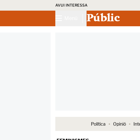
AVUI INTERESSA
Públic
Menú
Política
Opinió
Int