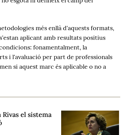
ò no esgota ni defineix el camp del
metodologies més enllà d'aquests formats,
 s'estan aplicant amb resultats positius
condicions: fonamentalment, la
rts i l'avaluació per part de professionals
imen si aquest marc és aplicable o no a
 Rivas el sistema
ó