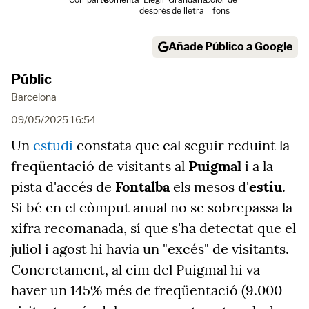
després
de lletra
fons
Añade Público a Google
Públic
Barcelona
09/05/2025 16:54
Un
estudi
constata que cal seguir reduint la
freqüentació de visitants al
Puigmal
i a la
pista d'accés de
Fontalba
els mesos d'
estiu
.
Si bé en el còmput anual no se sobrepassa la
xifra recomanada, sí que s'ha detectat que el
juliol i agost hi havia un "excés" de visitants.
Concretament, al cim del Puigmal hi va
haver un 145% més de freqüentació (9.000