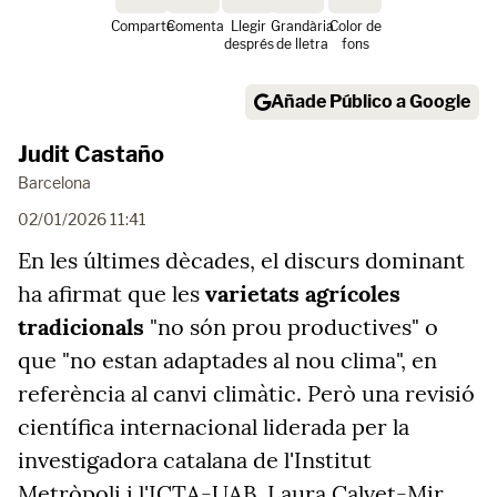
Comparte
Comenta
Llegir
Grandària
Color de
després
de lletra
fons
Añade Público a Google
Judit Castaño
Barcelona
02/01/2026 11:41
En les últimes dècades, el discurs dominant
ha afirmat que les
varietats agrícoles
tradicionals
"no són prou productives" o
que "no estan adaptades al nou clima", en
referència al canvi climàtic. Però una revisió
científica internacional liderada per la
investigadora catalana de l'Institut
Metròpoli i l'ICTA-UAB, Laura Calvet-Mir,