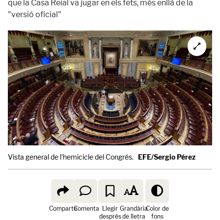
que la Casa Reial va jugar en els fets, més enllà de la
"versió oficial"
Vista general de l'hemicicle del Congrés.
EFE/Sergio Pérez
Comparte
Comenta
Llegir
Grandària
Color de
després
de lletra
fons