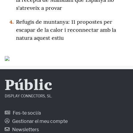
s'atreveix a provar
4.
Refugis de muntanya: 11 propostes per
escapar de la calor i reconnectar amb la
natura aquest estiu
Públic
DISPLAY CONNECTORS, SL.
Fes-te soci/a
Gestionar el meu compte
Newsletters