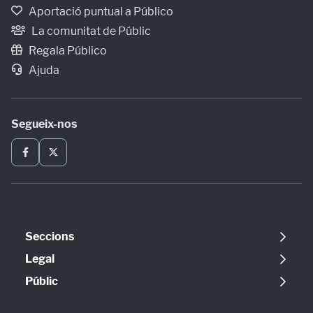
Aportació puntual a Público
La comunitat de Públic
Regala Público
Ajuda
Segueix-nos
Seccions
Política
Legal
Opinió
Avís legal
Públic
Internacional
Política de cookies
Qui som
Societat