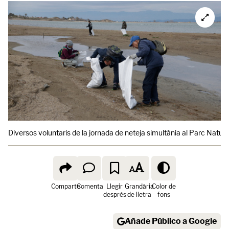
Diversos voluntaris de la jornada de neteja simultània al Parc Natural 
Comparte
Comenta
Llegir
Grandària
Color de
després
de lletra
fons
Añade Público a Google