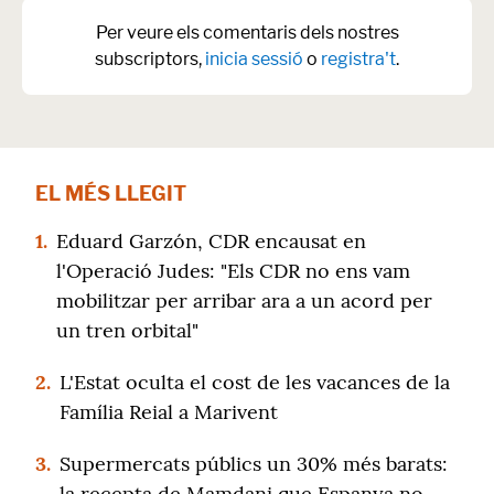
Per veure els comentaris dels nostres
subscriptors,
inicia sessió
o
registra't
.
EL MÉS LLEGIT
1.
Eduard Garzón, CDR encausat en
l'Operació Judes: "Els CDR no ens vam
mobilitzar per arribar ara a un acord per
un tren orbital"
2.
L'Estat oculta el cost de les vacances de la
Família Reial a Marivent
3.
Supermercats públics un 30% més barats:
la recepta de Mamdani que Espanya no