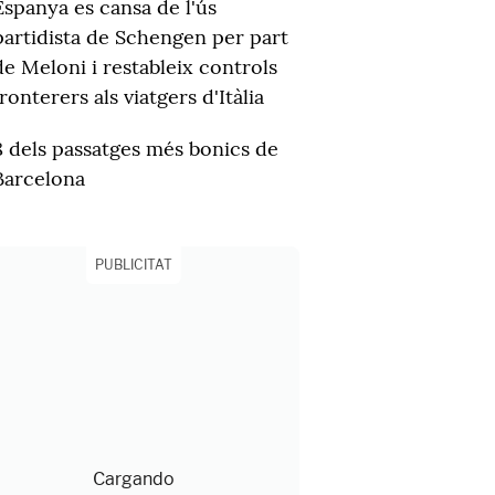
Espanya es cansa de l'ús
partidista de Schengen per part
de Meloni i restableix controls
fronterers als viatgers d'Itàlia
8 dels passatges més bonics de
Barcelona
PUBLICITAT