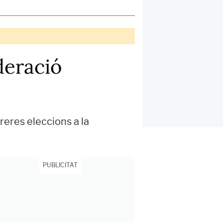
deració
rreres eleccions a la
PUBLICITAT