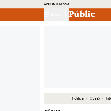
AVUI INTERESSA
Públic
Menú
Política
Opinió
Int