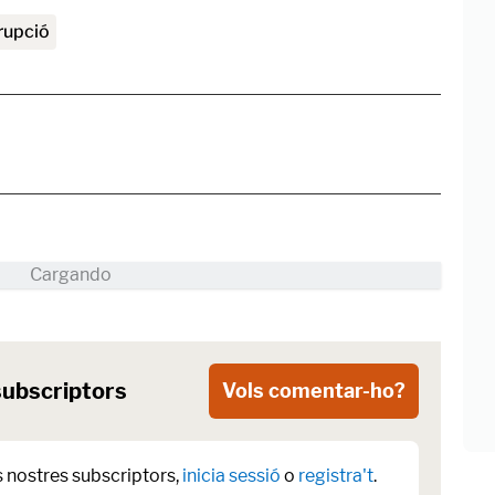
rrupció
subscriptors
Vols comentar-ho?
s nostres subscriptors,
inicia sessió
o
registra't
.