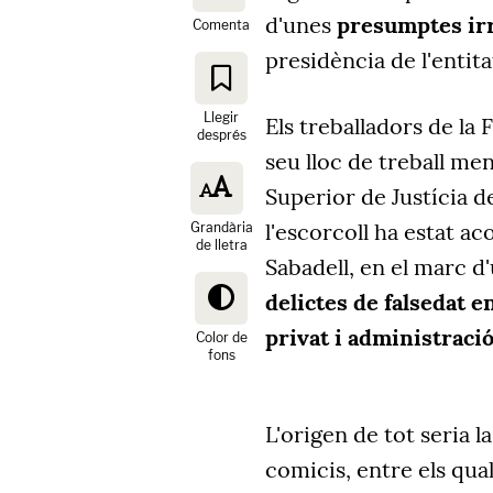
d'unes
presumptes ir
Comenta
presidència de l'entit
Llegir
Els treballadors de la
després
seu lloc de treball men
Superior de Justícia d
l'escorcoll ha estat ac
Grandària
de lletra
Sabadell, en el marc d'
delictes de falsedat 
privat i administració
Color de
fons
L'origen de tot seria l
comicis, entre els qual