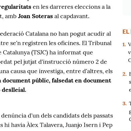
regularitats
en les darreres eleccions a la
at, amb
Joan Soteras
al capdavant.
EL
 Federació Catalana no han pogut acudir al
tre se'n registren les oficines. El Tribunal
1.
V
e Catalunya (TSJC) ha informat que
v
C
ordat pel jutjat d'instrucció número 2 de
una causa que investiga, entre d'altres, els
2.
en document públic, falsedat en document
 deslleial.
3.
a denúncia d'un dels candidats dels passats
s hi havia Àlex Talavera, Juanjo Isern i Pep