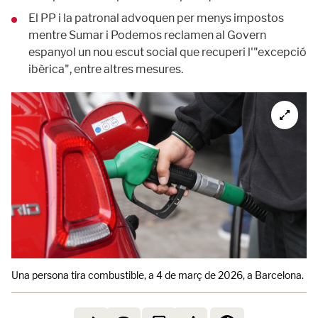
El PP i la patronal advoquen per menys impostos
mentre Sumar i Podemos reclamen al Govern
espanyol un nou escut social que recuperi l'"excepció
ibèrica", entre altres mesures.
Una persona tira combustible, a 4 de març de 2026, a Barcelona.
E