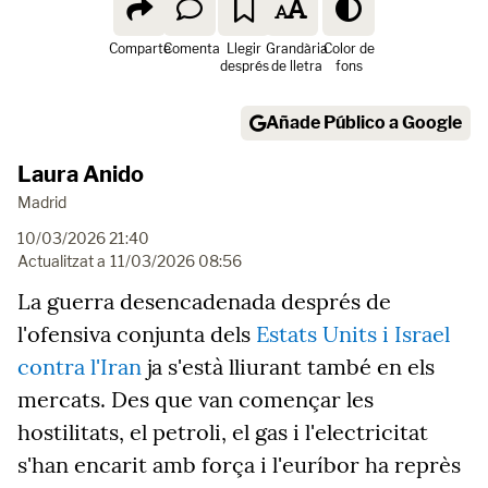
Comparte
Comenta
Llegir
Grandària
Color de
després
de lletra
fons
Añade Público a Google
Laura Anido
Madrid
10/03/2026 21:40
Actualitzat a
11/03/2026 08:56
La guerra desencadenada després de
l'ofensiva conjunta dels
Estats Units i Israel
contra l'Iran
ja s'està lliurant també en els
mercats. Des que van començar les
hostilitats, el petroli, el gas i l'electricitat
s'han encarit amb força i l'euríbor ha reprès