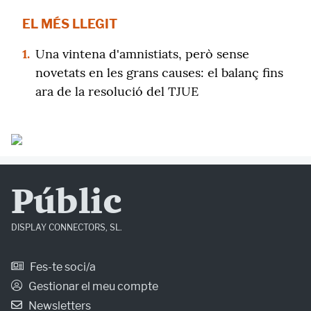
EL MÉS LLEGIT
1.
Una vintena d'amnistiats, però sense
novetats en les grans causes: el balanç fins
ara de la resolució del TJUE
Públic
DISPLAY CONNECTORS, SL.
Fes-te soci/a
Gestionar el meu compte
Newsletters