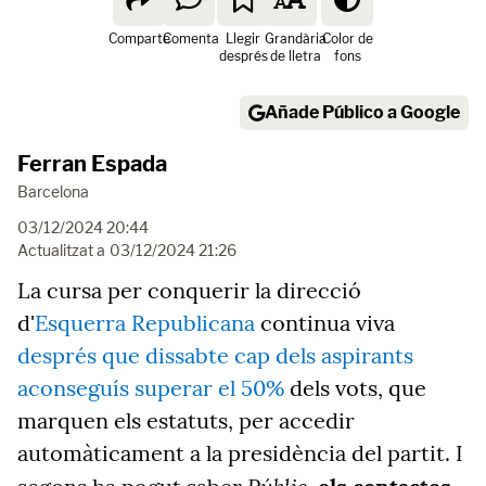
Comparte
Comenta
Llegir
Grandària
Color de
després
de lletra
fons
Añade Público a Google
Ferran Espada
Barcelona
03/12/2024 20:44
Actualitzat a
03/12/2024 21:26
La cursa per conquerir la direcció
d'
Esquerra Republicana
continua viva
després que dissabte cap dels aspirants
aconseguís superar el 50%
dels vots, que
marquen els estatuts, per accedir
automàticament a la presidència del partit. I