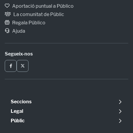
Aportació puntual a Público
La comunitat de Públic
Regala Público
Ajuda
Segueix-nos
Seccions
Política
Legal
Opinió
Avís legal
Públic
Internacional
Política de cookies
Qui som