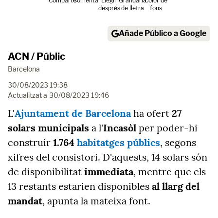
Comparte
Comenta
Llegir
Grandària
Color de
després
de lletra
fons
Añade Público a Google
ACN / Públic
Barcelona
30/08/2023 19:38
Actualitzat a
30/08/2023 19:46
L'
Ajuntament de Barcelona
ha ofert
27
solars municipals
a l'
Incasòl
per poder-hi
construir
1.764
habitatges públics
, segons
xifres del consistori. D'aquests, 14 solars són
de disponibilitat
immediata
, mentre que els
13 restants estarien disponibles
al llarg del
mandat
, apunta la mateixa font.