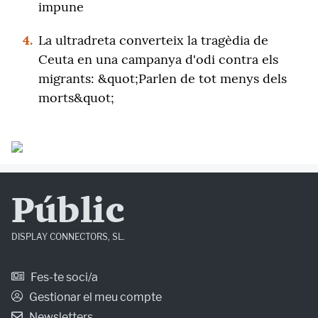
impune
4.
La ultradreta converteix la tragèdia de
Ceuta en una campanya d'odi contra els
migrants: &quot;Parlen de tot menys dels
morts&quot;
Públic
DISPLAY CONNECTORS, SL.
Fes-te soci/a
Gestionar el meu compte
Newsletters