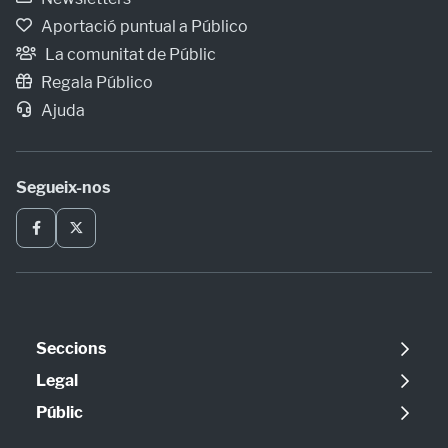
Aportació puntual a Público
La comunitat de Públic
Regala Público
Ajuda
Segueix-nos
Seccions
Política
Legal
Opinió
Avís legal
Públic
Internacional
Política de cookies
Qui som