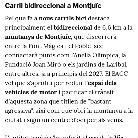
Carril bidireccional a Montjuïc
Pel que fa a
nous carrils bici
destaca
principalment el
bidireccional
de 6,6 km a la
muntanya de Montjuïc
, que discorrerà
entre la Font Màgica i el Poble-sec i
connectarà punts com l'Anella Olímpica, la
Fundació Joan Miró o els jardins de Laribal,
entre altres, ja a principis del 2027. El BACC
vol que s'aprofiti per reduir l'
espai dels
vehicles de motor
i pacificar el trànsit
d'aquesta zona que titllen de "bastant
agressiva", així com que obri la muntanya a la
ciutat i sigui un centre d'oci per als veïns.
L'entitat també s'ha referit al cas de la
Via